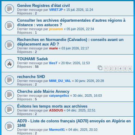
Genève Registres d'état civil
Dernier message par
VIRETJP
«
15 juil. 2026, 11:24
Réponses :
2
Consulter les archives départementales d'autres régions à
distance : vos astuces ?
Dernier message par
josseron
«
05 juin 2026, 22:34
Réponses :
1
Recherches en Normandie (Calvados) : conseils avant un
déplacement aux AD ?
Dernier message par
marie
«
03 juin 2026, 22:17
Réponses :
2
TOUHAMI Sadek
Dernier message par
IliesT
«
20 févr. 2026, 11:53
Réponses :
56
1
2
3
4
5
6
recherche SHD
Dernier message par
MIMI_DU_VAL
«
30 janv. 2026, 20:28
Réponses :
2
Cherche aide Mairie Annecy
Dernier message par
catyangelloz
«
30 déc. 2025, 16:03
Réponses :
5
Évitons les temps morts aux archives
Dernier message par
ASSOUS
«
04 déc. 2025, 22:51
Réponses :
2
AD70 - Liste de colons français (AD70) envoyés en Algérie en
1848
Dernier message par
Marmot91
«
04 déc. 2025, 20:10
Réponses :
2