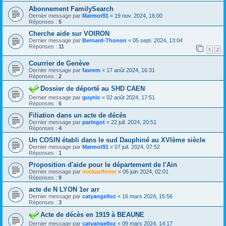
Abonnement FamilySearch
Dernier message par
Marmot91
«
19 nov. 2024, 16:00
Réponses :
5
Cherche aide sur VOIRON
Dernier message par
Bernard-Thonon
«
05 sept. 2024, 13:04
Réponses :
11
1
2
Courrier de Genève
Dernier message par
favrem
«
17 août 2024, 16:31
Réponses :
2
Dossier de déporté au SHD CAEN
Dernier message par
guynic
«
02 août 2024, 17:51
Réponses :
6
Filiation dans un acte de décés
Dernier message par
paringot
«
22 juil. 2024, 20:51
Réponses :
4
Un COSIN établi dans le sud Dauphiné au XVIème siècle
Dernier message par
Marmot91
«
07 juil. 2024, 07:52
Réponses :
1
Proposition d'aide pour le département de l'Ain
Dernier message par
mickaelferrer
«
06 juin 2024, 02:01
Réponses :
9
acte de N LYON 1er arr
Dernier message par
catyangelloz
«
16 mars 2024, 15:56
Réponses :
3
Acte de décès en 1919 à BEAUNE
Dernier message par
catyangelloz
«
09 mars 2024, 14:17