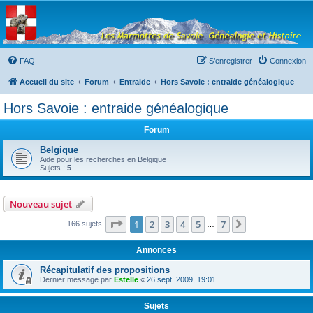
Les Marmottes de
Savoie
Forum d'entraide généalogique
FAQ
S’enregistrer
Connexion
Accueil du site
Forum
Entraide
Hors Savoie : entraide généalogique
Hors Savoie : entraide généalogique
Forum
Belgique
Aide pour les recherches en Belgique
Sujets :
5
Nouveau sujet
Page
1
sur
7
1
2
3
4
5
7
Suivante
166 sujets
…
Annonces
Récapitulatif des propositions
Dernier message par
Estelle
«
26 sept. 2009, 19:01
Sujets