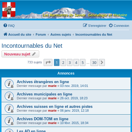
Les Marmottes de
Savoie
Forum d'entraide généalogique
FAQ
S’enregistrer
Connexion
Accueil du site
Forum
Autres sujets
Incontournables du Net
Incontournables du Net
Nouveau sujet
Page
1
sur
30
1
2
3
4
5
30
Suivante
733 sujets
…
Annonces
Archives étrangères en ligne
Dernier message par
marie
«
03 nov. 2019, 14:01
Archives municipales en ligne
Dernier message par
marie
«
26 oct. 2019, 18:23
Archives suisses en ligne et autres pistes
Dernier message par
marie
«
06 janv. 2019, 12:18
Archives DOM-TOM en ligne
Dernier message par
marie
«
10 févr. 2015, 18:34
Les AD en ligne