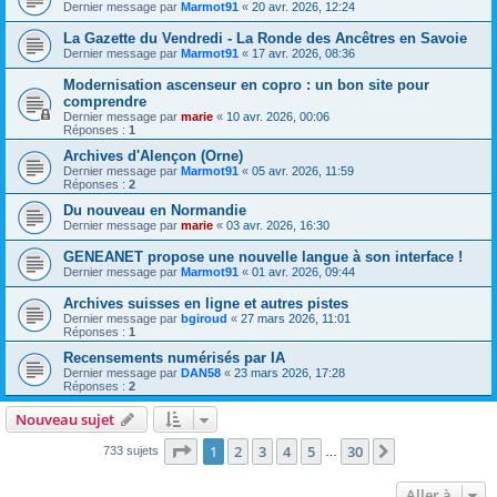
Dernier message par
Marmot91
«
20 avr. 2026, 12:24
La Gazette du Vendredi - La Ronde des Ancêtres en Savoie
Dernier message par
Marmot91
«
17 avr. 2026, 08:36
Modernisation ascenseur en copro : un bon site pour
comprendre
Dernier message par
marie
«
10 avr. 2026, 00:06
Réponses :
1
Archives d'Alençon (Orne)
Dernier message par
Marmot91
«
05 avr. 2026, 11:59
Réponses :
2
Du nouveau en Normandie
Dernier message par
marie
«
03 avr. 2026, 16:30
GENEANET propose une nouvelle langue à son interface !
Dernier message par
Marmot91
«
01 avr. 2026, 09:44
Archives suisses en ligne et autres pistes
Dernier message par
bgiroud
«
27 mars 2026, 11:01
Réponses :
1
Recensements numérisés par IA
Dernier message par
DAN58
«
23 mars 2026, 17:28
Réponses :
2
Nouveau sujet
Page
1
sur
30
1
2
3
4
5
30
Suivante
733 sujets
…
Aller à