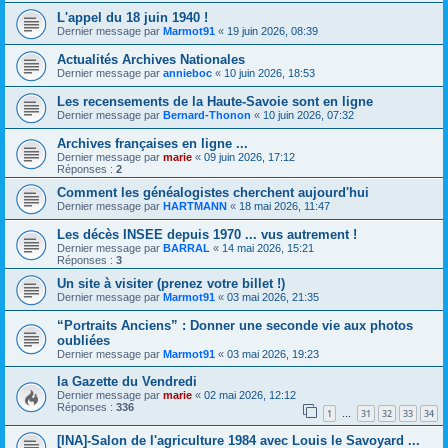
L'appel du 18 juin 1940 !
Dernier message par
Marmot91
«
19 juin 2026, 08:39
Actualités Archives Nationales
Dernier message par
annieboc
«
10 juin 2026, 18:53
Les recensements de la Haute-Savoie sont en ligne
Dernier message par
Bernard-Thonon
«
10 juin 2026, 07:32
Archives françaises en ligne ...
Dernier message par
marie
«
09 juin 2026, 17:12
Réponses :
2
Comment les généalogistes cherchent aujourd'hui
Dernier message par
HARTMANN
«
18 mai 2026, 11:47
Les décès INSEE depuis 1970 ... vus autrement !
Dernier message par
BARRAL
«
14 mai 2026, 15:21
Réponses :
3
Un site à visiter (prenez votre billet !)
Dernier message par
Marmot91
«
03 mai 2026, 21:35
“Portraits Anciens” : Donner une seconde vie aux photos
oubliées
Dernier message par
Marmot91
«
03 mai 2026, 19:23
la Gazette du Vendredi
Dernier message par
marie
«
02 mai 2026, 12:12
Réponses :
336
1
31
32
33
34
…
[INA]-Salon de l'agriculture 1984 avec Louis le Savoyard ...