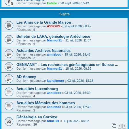
Dernier message par
Estelle
«
20 sept. 2009, 15:42
Sujets
Les Amis de la Grande Maison
Dernier message par
ASSOUS
«
06 août 2026, 08:47
Réponses :
9
Bulletin de LARA, généalogie Ardéchoise
Dernier message par
Marmot91
«
21 juil. 2026, 11:57
Réponses :
6
Actualités Archives Nationales
Dernier message par
annieboc
«
19 juil. 2026, 19:45
Réponses :
2
GENEANET : Les recherches généalogiques en Suisse ...
Dernier message par
Marmot91
«
18 juil. 2026, 09:39
AD Annecy
Dernier message par
lapralinette
«
03 juil. 2026, 18:18
Actualités Luxembourg
Dernier message par
annieboc
«
03 juil. 2026, 16:30
Réponses :
4
Actualités Mémoire des hommes
Dernier message par
annieboc
«
03 juil. 2026, 12:39
Réponses :
2
Généalogie en Corrèze
Dernier message par
brun101
«
30 juin 2026, 08:52
Réponses :
16
1
2