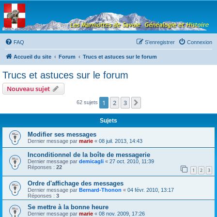
Les Marmottes de
Savoie
Forum d'entraide généalogique
FAQ
S’enregistrer
Connexion
Accueil du site
Forum
Trucs et astuces sur le forum
Trucs et astuces sur le forum
Nouveau sujet
1
2
3
Suivante
62 sujets
Sujets
Modifier ses messages
Dernier message par
marie
«
08 juil. 2013, 14:43
Inconditionnel de la boîte de messagerie
Dernier message par
demicagli
«
27 oct. 2010, 11:39
Réponses :
22
1
2
3
Ordre d'affichage des messages
Dernier message par
Bernard-Thonon
«
04 févr. 2010, 13:17
Réponses :
3
Se mettre à la bonne heure
Dernier message par
marie
«
08 nov. 2009, 17:26