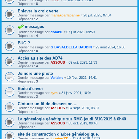
Dernier message par
marie
«
22 nov. 2025, 21:45
Réponses :
8
Enlever la croix verte
Dernier message par
maria+parlabanne
«
28 juil. 2025, 07:34
Réponses :
2
messages
Dernier message par
domi91
«
07 juin 2025, 09:50
Réponses :
4
BUG ?
Dernier message par
G BASALDELLA BAUDIN
«
29 août 2024, 16:08
Réponses :
8
Accès au site des AD74
Dernier message par
ASSOUS
«
09 oct. 2023, 11:33
Réponses :
4
Joindre une photo
Dernier message par
Verlaine
«
10 févr. 2021, 14:41
Réponses :
3
Boîte d'envoi
Dernier message par
cyro
«
31 janv. 2021, 10:04
Réponses :
3
Cloturer un fil de discussion ...
Dernier message par
ASSOUS
«
04 sept. 2020, 08:37
Réponses :
1
La généalogie génétique sur RMC jeudi 3/10/2019 à 6h40
Dernier message par
ASSOUS
«
03 oct. 2019, 09:48
Réponses :
1
site de construction d'arbre généalogique.
Dernier message par
looping131
«
11 juil. 2018, 17:39