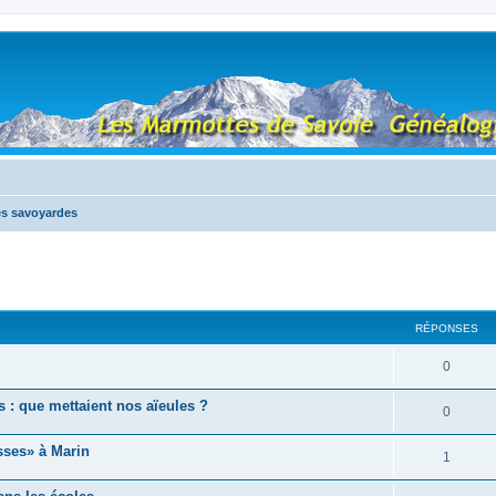
tés savoyardes
RÉPONSES
0
s : que mettaient nos aïeules ?
0
sses» à Marin
1