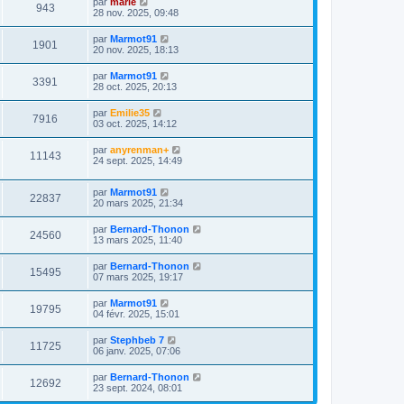
par
marie
943
28 nov. 2025, 09:48
par
Marmot91
1901
20 nov. 2025, 18:13
par
Marmot91
3391
28 oct. 2025, 20:13
par
Emilie35
7916
03 oct. 2025, 14:12
par
anyrenman+
11143
24 sept. 2025, 14:49
par
Marmot91
22837
20 mars 2025, 21:34
par
Bernard-Thonon
24560
13 mars 2025, 11:40
par
Bernard-Thonon
15495
07 mars 2025, 19:17
par
Marmot91
19795
04 févr. 2025, 15:01
par
Stephbeb 7
11725
06 janv. 2025, 07:06
par
Bernard-Thonon
12692
23 sept. 2024, 08:01