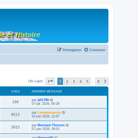
S’enregistrer
Connexion
Page
1
sur
8
1
2
3
4
5
8
Suivante
196 sujets
…
VUES
DERNIER MESSAGE
par
jdl1780
186
07 juil. 2026, 09:29
par
Leniedesavoie
9513
16 juin 2026, 11:07
par
Bernard-Thonon
3915
07 juin 2026, 09:01
par
Marmot91