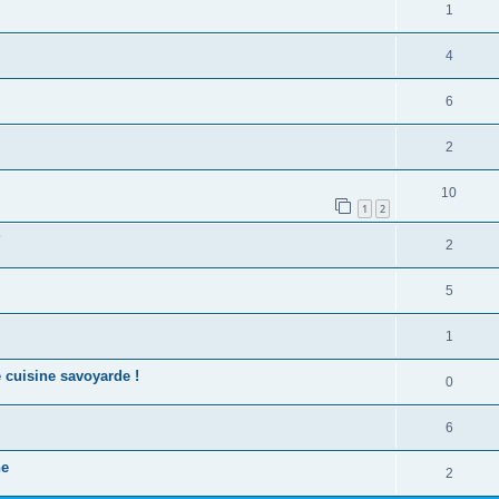
1
4
6
2
10
1
2
?
2
5
1
e cuisine savoyarde !
0
6
ne
2