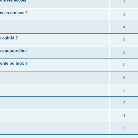
ns les écoles
1
us en croisez ?
3
4
e oublié ?
0
vs aujourd'hui
0
fonte ou inox ?
0
6
3
2
4
2