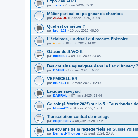
Expo des AD73
par
zozo
»
28 nov. 2025, 09:31
Métier particulier: peigneur de chambre
par
ASSOUS
»
20 nov. 2025, 09:09
Quel est ce métier ?
par
brun101
»
28 oct. 2025, 09:08
L’éclairage, un détail qui raconte l’histoire
par
iveric
»
16 sept. 2025, 14:02
Gâteau de SAVOIE
par
monique
»
04 déc. 2009, 23:08
Des cousins aquatiques dans le Lac d'Annecy 
par
DAN58
»
17 mars 2025, 15:22
VERMICELLIER
par
brun101
»
12 mars 2025, 16:40
Lexique savoyard
par
BARRAL
»
07 mars 2025, 19:04
Ce soir (4 février 2025) sur la 5 : Tous fondus d
par
Marmot91
»
04 févr. 2025, 15:01
Transcription contrat de mariage
par
Stephbeb 7
»
05 janv. 2025, 13:51
Les 450 ans de la raclette fêtés en Suisse voisi
par
Bernard-Thonon
»
22 sept. 2024, 20:28