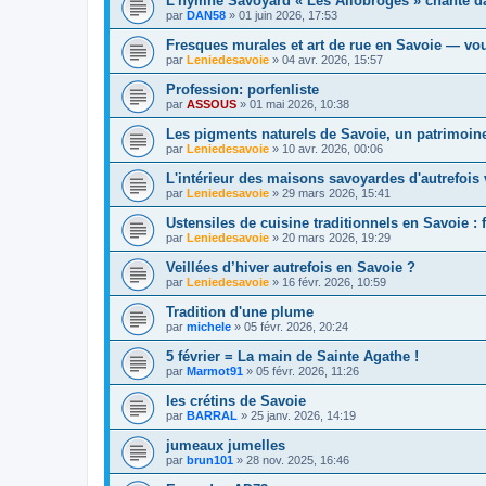
L’hymne Savoyard « Les Allobroges » chanté da
par
DAN58
»
01 juin 2026, 17:53
Fresques murales et art de rue en Savoie — vo
par
Leniedesavoie
»
04 avr. 2026, 15:57
Profession: porfenliste
par
ASSOUS
»
01 mai 2026, 10:38
Les pigments naturels de Savoie, un patrimoin
par
Leniedesavoie
»
10 avr. 2026, 00:06
L'intérieur des maisons savoyardes d'autrefois 
par
Leniedesavoie
»
29 mars 2026, 15:41
Ustensiles de cuisine traditionnels en Savoie : 
par
Leniedesavoie
»
20 mars 2026, 19:29
Veillées d’hiver autrefois en Savoie ?
par
Leniedesavoie
»
16 févr. 2026, 10:59
Tradition d'une plume
par
michele
»
05 févr. 2026, 20:24
5 février = La main de Sainte Agathe !
par
Marmot91
»
05 févr. 2026, 11:26
les crétins de Savoie
par
BARRAL
»
25 janv. 2026, 14:19
jumeaux jumelles
par
brun101
»
28 nov. 2025, 16:46