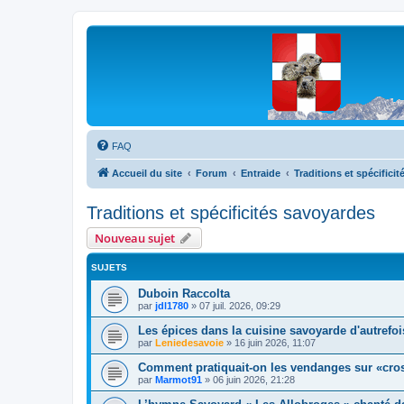
Les Marmottes de Savoie
Forum d'entraide généalogique
FAQ
Accueil du site
Forum
Entraide
Traditions et spécifici
Traditions et spécificités savoyardes
Nouveau sujet
SUJETS
Duboin Raccolta
par
jdl1780
»
07 juil. 2026, 09:29
Les épices dans la cuisine savoyarde d'autrefoi
par
Leniedesavoie
»
16 juin 2026, 11:07
Comment pratiquait-on les vendanges sur «cro
par
Marmot91
»
06 juin 2026, 21:28