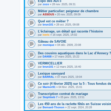
Expo des AD73
par
zozo
»
28 nov. 2025, 09:31
Métier particulier: peigneur de chambre
par
ASSOUS
»
20 nov. 2025, 09:09
Quel est ce métier ?
par
brun101
»
28 oct. 2025, 09:08
L’éclairage, un détail qui raconte l’histoire
par
iveric
»
16 sept. 2025, 14:02
Gâteau de SAVOIE
par
monique
»
04 déc. 2009, 23:08
Des cousins aquatiques dans le Lac d'Annecy 
par
DAN58
»
17 mars 2025, 15:22
VERMICELLIER
par
brun101
»
12 mars 2025, 16:40
Lexique savoyard
par
BARRAL
»
07 mars 2025, 19:04
Ce soir (4 février 2025) sur la 5 : Tous fondus d
par
Marmot91
»
04 févr. 2025, 15:01
Transcription contrat de mariage
par
Stephbeb 7
»
05 janv. 2025, 13:51
Les 450 ans de la raclette fêtés en Suisse voisi
par
Bernard-Thonon
»
22 sept. 2024, 20:28