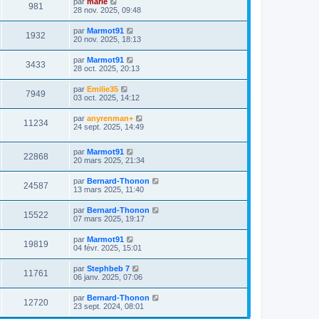
par
marie
981
28 nov. 2025, 09:48
par
Marmot91
1932
20 nov. 2025, 18:13
par
Marmot91
3433
28 oct. 2025, 20:13
par
Emilie35
7949
03 oct. 2025, 14:12
par
anyrenman+
11234
24 sept. 2025, 14:49
par
Marmot91
22868
20 mars 2025, 21:34
par
Bernard-Thonon
24587
13 mars 2025, 11:40
par
Bernard-Thonon
15522
07 mars 2025, 19:17
par
Marmot91
19819
04 févr. 2025, 15:01
par
Stephbeb 7
11761
06 janv. 2025, 07:06
par
Bernard-Thonon
12720
23 sept. 2024, 08:01