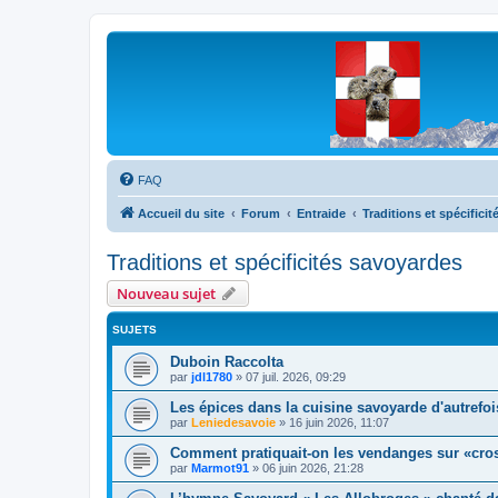
Les Marmottes de Savoie
Forum d'entraide généalogique
FAQ
Accueil du site
Forum
Entraide
Traditions et spécifici
Traditions et spécificités savoyardes
Nouveau sujet
SUJETS
Duboin Raccolta
par
jdl1780
»
07 juil. 2026, 09:29
Les épices dans la cuisine savoyarde d'autrefoi
par
Leniedesavoie
»
16 juin 2026, 11:07
Comment pratiquait-on les vendanges sur «cro
par
Marmot91
»
06 juin 2026, 21:28