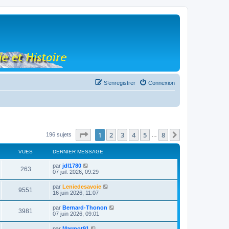
S’enregistrer
Connexion
Page
1
sur
8
1
2
3
4
5
8
Suivante
196 sujets
…
VUES
DERNIER MESSAGE
par
jdl1780
263
07 juil. 2026, 09:29
par
Leniedesavoie
9551
16 juin 2026, 11:07
par
Bernard-Thonon
3981
07 juin 2026, 09:01
par
Marmot91