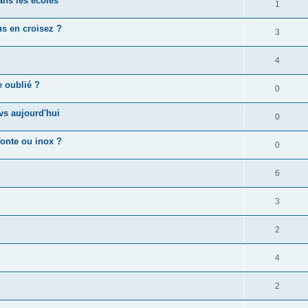
ns les écoles
1
us en croisez ?
3
4
e oublié ?
0
vs aujourd'hui
0
fonte ou inox ?
0
6
3
2
4
2