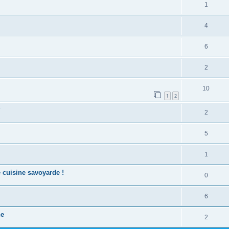
1
4
6
2
10
1
2
?
2
5
1
e cuisine savoyarde !
0
6
ne
2