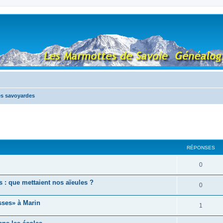
tés savoyardes
RÉPONSES
0
s : que mettaient nos aïeules ?
0
sses» à Marin
1