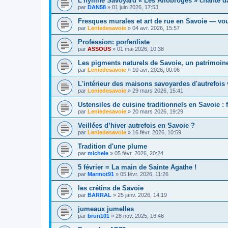
L’hymne Savoyard « Les Allobroges » chanté da
par
DAN58
»
01 juin 2026, 17:53
Fresques murales et art de rue en Savoie — vo
par
Leniedesavoie
»
04 avr. 2026, 15:57
Profession: porfenliste
par
ASSOUS
»
01 mai 2026, 10:38
Les pigments naturels de Savoie, un patrimoin
par
Leniedesavoie
»
10 avr. 2026, 00:06
L'intérieur des maisons savoyardes d'autrefois 
par
Leniedesavoie
»
29 mars 2026, 15:41
Ustensiles de cuisine traditionnels en Savoie : 
par
Leniedesavoie
»
20 mars 2026, 19:29
Veillées d’hiver autrefois en Savoie ?
par
Leniedesavoie
»
16 févr. 2026, 10:59
Tradition d'une plume
par
michele
»
05 févr. 2026, 20:24
5 février = La main de Sainte Agathe !
par
Marmot91
»
05 févr. 2026, 11:26
les crétins de Savoie
par
BARRAL
»
25 janv. 2026, 14:19
jumeaux jumelles
par
brun101
»
28 nov. 2025, 16:46