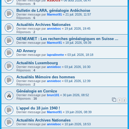
Dernier message par
ASSOUS
«
06 août 2026, 08:47
Réponses :
9
Bulletin de LARA, généalogie Ardéchoise
Dernier message par
Marmot91
«
21 juil. 2026, 11:57
Réponses :
6
Actualités Archives Nationales
Dernier message par
annieboc
«
19 juil. 2026, 19:45
Réponses :
2
GENEANET : Les recherches généalogiques en Suisse ...
Dernier message par
Marmot91
«
18 juil. 2026, 09:39
AD Annecy
Dernier message par
lapralinette
«
03 juil. 2026, 18:18
Actualités Luxembourg
Dernier message par
annieboc
«
03 juil. 2026, 16:30
Réponses :
4
Actualités Mémoire des hommes
Dernier message par
annieboc
«
03 juil. 2026, 12:39
Réponses :
2
Généalogie en Corrèze
Dernier message par
brun101
«
30 juin 2026, 08:52
Réponses :
16
1
2
L'appel du 18 juin 1940 !
Dernier message par
Marmot91
«
19 juin 2026, 08:39
Actualités Archives Nationales
Dernier message par
annieboc
«
10 juin 2026, 18:53