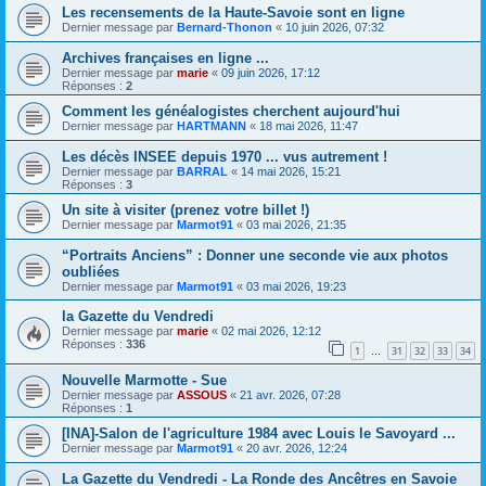
Les recensements de la Haute-Savoie sont en ligne
Dernier message par
Bernard-Thonon
«
10 juin 2026, 07:32
Archives françaises en ligne ...
Dernier message par
marie
«
09 juin 2026, 17:12
Réponses :
2
Comment les généalogistes cherchent aujourd'hui
Dernier message par
HARTMANN
«
18 mai 2026, 11:47
Les décès INSEE depuis 1970 ... vus autrement !
Dernier message par
BARRAL
«
14 mai 2026, 15:21
Réponses :
3
Un site à visiter (prenez votre billet !)
Dernier message par
Marmot91
«
03 mai 2026, 21:35
“Portraits Anciens” : Donner une seconde vie aux photos
oubliées
Dernier message par
Marmot91
«
03 mai 2026, 19:23
la Gazette du Vendredi
Dernier message par
marie
«
02 mai 2026, 12:12
Réponses :
336
1
31
32
33
34
…
Nouvelle Marmotte - Sue
Dernier message par
ASSOUS
«
21 avr. 2026, 07:28
Réponses :
1
[INA]-Salon de l'agriculture 1984 avec Louis le Savoyard ...
Dernier message par
Marmot91
«
20 avr. 2026, 12:24
La Gazette du Vendredi - La Ronde des Ancêtres en Savoie