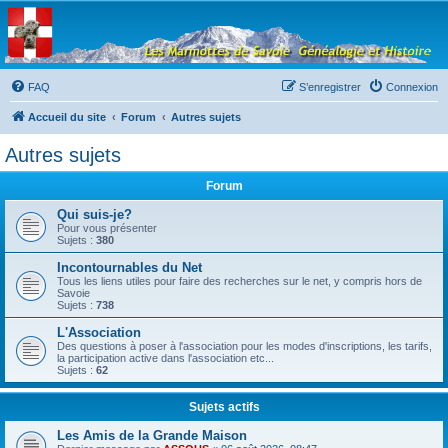
Les Marmottes de
Savoie
Forum d'entraide généalogique
FAQ
S’enregistrer
Connexion
Accueil du site
Forum
Autres sujets
Autres sujets
Forum
Qui suis-je?
Pour vous présenter
Sujets :
380
Incontournables du Net
Tous les liens utiles pour faire des recherches sur le net, y compris hors de
Savoie
Sujets :
738
L'Association
Des questions à poser à l'association pour les modes d'inscriptions, les tarifs,
la participation active dans l'association etc...
Sujets :
62
Sujets actifs
Les Amis de la Grande Maison