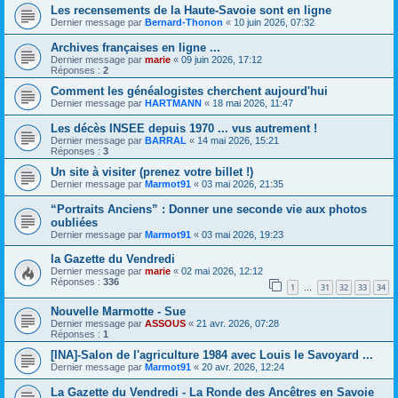
Les recensements de la Haute-Savoie sont en ligne
Dernier message par
Bernard-Thonon
«
10 juin 2026, 07:32
Archives françaises en ligne ...
Dernier message par
marie
«
09 juin 2026, 17:12
Réponses :
2
Comment les généalogistes cherchent aujourd'hui
Dernier message par
HARTMANN
«
18 mai 2026, 11:47
Les décès INSEE depuis 1970 ... vus autrement !
Dernier message par
BARRAL
«
14 mai 2026, 15:21
Réponses :
3
Un site à visiter (prenez votre billet !)
Dernier message par
Marmot91
«
03 mai 2026, 21:35
“Portraits Anciens” : Donner une seconde vie aux photos
oubliées
Dernier message par
Marmot91
«
03 mai 2026, 19:23
la Gazette du Vendredi
Dernier message par
marie
«
02 mai 2026, 12:12
Réponses :
336
1
31
32
33
34
…
Nouvelle Marmotte - Sue
Dernier message par
ASSOUS
«
21 avr. 2026, 07:28
Réponses :
1
[INA]-Salon de l'agriculture 1984 avec Louis le Savoyard ...
Dernier message par
Marmot91
«
20 avr. 2026, 12:24
La Gazette du Vendredi - La Ronde des Ancêtres en Savoie