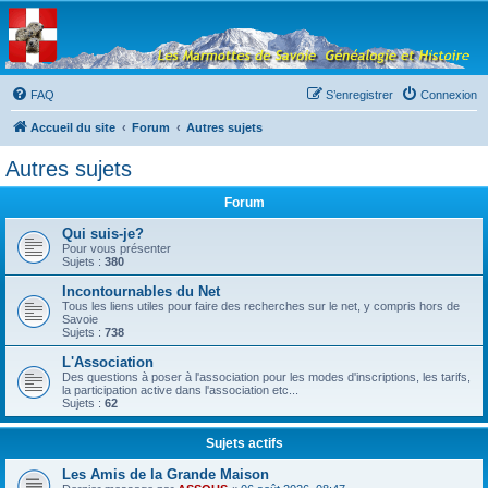
Les Marmottes de
Savoie
Forum d'entraide généalogique
FAQ
S’enregistrer
Connexion
Accueil du site
Forum
Autres sujets
Autres sujets
Forum
Qui suis-je?
Pour vous présenter
Sujets :
380
Incontournables du Net
Tous les liens utiles pour faire des recherches sur le net, y compris hors de
Savoie
Sujets :
738
L'Association
Des questions à poser à l'association pour les modes d'inscriptions, les tarifs,
la participation active dans l'association etc...
Sujets :
62
Sujets actifs
Les Amis de la Grande Maison