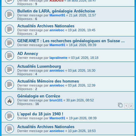
Dernier message par
ASSOUS
«
06 août 2026, 08:47
Réponses :
9
Bulletin de LARA, généalogie Ardéchoise
Dernier message par
Marmot91
«
21 juil. 2026, 11:57
Réponses :
6
Actualités Archives Nationales
Dernier message par
annieboc
«
19 juil. 2026, 19:45
Réponses :
2
GENEANET : Les recherches généalogiques en Suisse ...
Dernier message par
Marmot91
«
18 juil. 2026, 09:39
AD Annecy
Dernier message par
lapralinette
«
03 juil. 2026, 18:18
Actualités Luxembourg
Dernier message par
annieboc
«
03 juil. 2026, 16:30
Réponses :
4
Actualités Mémoire des hommes
Dernier message par
annieboc
«
03 juil. 2026, 12:39
Réponses :
2
Généalogie en Corrèze
Dernier message par
brun101
«
30 juin 2026, 08:52
Réponses :
16
1
2
L'appel du 18 juin 1940 !
Dernier message par
Marmot91
«
19 juin 2026, 08:39
Actualités Archives Nationales
Dernier message par
annieboc
«
10 juin 2026, 18:53