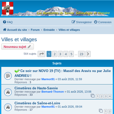
Les Marmottes de
Savoie
Forum d'entraide généalogique
FAQ
S’enregistrer
Connexion
Accueil du site
Forum
Entraide
Villes et villages
Villes et villages
Nouveau sujet
Page
1
sur
23
1
2
3
4
5
23
Suivante
564 sujets
…
Sujets
Ce soir sur NOVO 19 (TV) : Massif des Aravis vu par Julie
ANDRIEU !
Dernier message par
Marmot91
«
03 août 2026, 11:59
Réponses :
3
Cimetières de Haute-Savoie
Dernier message par
Bernard-Thonon
«
01 août 2026, 13:06
Réponses :
33
1
2
3
4
Cimetières de Saône-et-Loire
Dernier message par
Marmot91
«
01 août 2026, 09:04
Réponses :
17
1
2