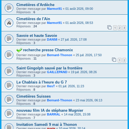
Cimetières d'Ardèche
Dernier message par
Marmot91
«
01 août 2026, 09:00
Réponses :
6
Cimetières de l'Ain
Dernier message par
Marmot91
«
01 août 2026, 08:53
Réponses :
24
1
2
3
Savoie et haute Savoie
Dernier message par
DAN58
«
27 juil. 2026, 17:08
Réponses :
3
recherche presse Chamonix
Dernier message par
Bernard-Thonon
«
25 juil. 2026, 17:50
Réponses :
11
1
2
Saint Gingolph sauvé par la frontière
Dernier message par
GAILLEPAND
«
19 juil. 2026, 08:26
Réponses :
3
Le Chablais à l'heure du G 7
Dernier message par
IliesT
«
01 juil. 2026, 11:23
Réponses :
8
Cimetières Suisses
Dernier message par
Bernard-Thonon
«
23 mai 2026, 06:13
Réponses :
8
nouveau film IA de stéphane Mugnier
Dernier message par
BARRAL
«
14 mai 2026, 15:08
Réponses :
7
Invitation Samedi 9 mai à Thonon
Dernier message par
marie
«
10 mai 2026, 20:14