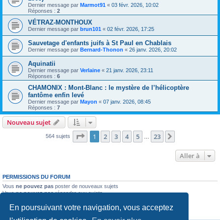
Dernier message par
Marmot91
«
03 févr. 2026, 10:02
Réponses :
2
VÉTRAZ-MONTHOUX
Dernier message par
brun101
«
02 févr. 2026, 17:25
Sauvetage d'enfants juifs à St Paul en Chablais
Dernier message par
Bernard-Thonon
«
26 janv. 2026, 20:02
Aquinatii
Dernier message par
Verlaine
«
21 janv. 2026, 23:11
Réponses :
6
CHAMONIX : Mont-Blanc : le mystère de l’hélicoptère
fantôme enfin levé
Dernier message par
Mayon
«
07 janv. 2026, 08:45
Réponses :
7
Nouveau sujet
Page
1
sur
23
1
2
3
4
5
23
Suivante
564 sujets
…
Aller à
PERMISSIONS DU FORUM
Vous
ne pouvez pas
poster de nouveaux sujets
Vous
ne pouvez pas
répondre aux sujets
Vous
ne pouvez pas
modifier vos messages
En poursuivant votre navigation, vous acceptez
Vous
ne pouvez pas
supprimer vos messages
Vous
ne pouvez pas
joindre des fichiers