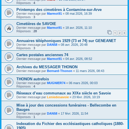
Réponses :
4
Printemps des cimetières à Contamine-sur-Arve
Dernier message par
Marmot91
«
08 mai 2026, 16:39
Réponses :
3
Cimetières de SAVOIE
Dernier message par
Marmot91
«
18 avr. 2026, 11:10
Réponses :
28
1
2
3
Annuaires téléphoniques 1929 (73 et 74) sur GENEANET
Dernier message par
DAN58
«
08 avr. 2026, 20:48
Réponses :
3
Cartes postales anciennes 74
Dernier message par
Marmot91
«
04 avr. 2026, 08:52
Archives du MESSAGER THONON
Dernier message par
Bernard-Thonon
«
11 mars 2026, 08:43
THONON autrefois
Dernier message par
MUGNIER74
«
06 mars 2026, 00:03
Réponses :
4
Réseaux d’eau communaux au XIXe siècle en Savoie
Dernier message par
Leniedesavoie
«
23 févr. 2026, 10:19
Mise à jour des concessions funéraires - Bellecombe en
Bauges
Dernier message par
DAN58
«
17 févr. 2026, 11:54
Réponses :
1
Indexation du Fichier des ecclésiastiques catholiques (1880-
1905)