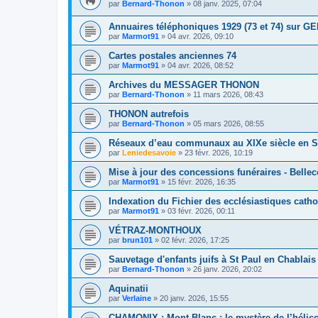
par
Bernard-Thonon
»
08 janv. 2025, 07:04
Annuaires téléphoniques 1929 (73 et 74) sur 
par
Marmot91
»
04 avr. 2026, 09:10
Cartes postales anciennes 74
par
Marmot91
»
04 avr. 2026, 08:52
Archives du MESSAGER THONON
par
Bernard-Thonon
»
11 mars 2026, 08:43
THONON autrefois
par
Bernard-Thonon
»
05 mars 2026, 08:55
Réseaux d’eau communaux au XIXe siècle en S
par
Leniedesavoie
»
23 févr. 2026, 10:19
Mise à jour des concessions funéraires - Bell
par
Marmot91
»
15 févr. 2026, 16:35
Indexation du Fichier des ecclésiastiques catho
par
Marmot91
»
03 févr. 2026, 00:11
VÉTRAZ-MONTHOUX
par
brun101
»
02 févr. 2026, 17:25
Sauvetage d'enfants juifs à St Paul en Chablais
par
Bernard-Thonon
»
26 janv. 2026, 20:02
Aquinatii
par
Verlaine
»
20 janv. 2026, 15:55
CHAMONIX : Mont-Blanc : le mystère de l’hélico