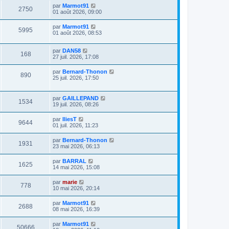
par
Marmot91
2750
01 août 2026, 09:00
par
Marmot91
5995
01 août 2026, 08:53
par
DAN58
168
27 juil. 2026, 17:08
par
Bernard-Thonon
890
25 juil. 2026, 17:50
par
GAILLEPAND
1534
19 juil. 2026, 08:26
par
IliesT
9644
01 juil. 2026, 11:23
par
Bernard-Thonon
1931
23 mai 2026, 06:13
par
BARRAL
1625
14 mai 2026, 15:08
par
marie
778
10 mai 2026, 20:14
par
Marmot91
2688
08 mai 2026, 16:39
par
Marmot91
50666