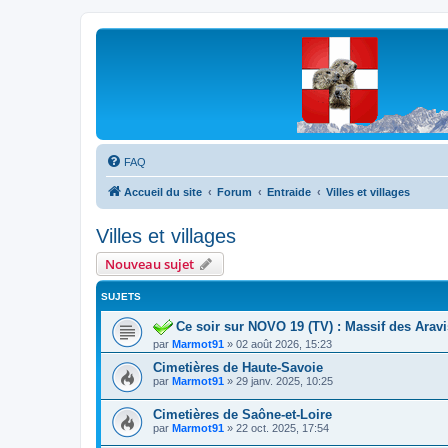
Les Marmottes de Savoie
Forum d'entraide généalogique
FAQ
Accueil du site
Forum
Entraide
Villes et villages
Villes et villages
Nouveau sujet
SUJETS
Ce soir sur NOVO 19 (TV) : Massif des Arav
par
Marmot91
»
02 août 2026, 15:23
Cimetières de Haute-Savoie
par
Marmot91
»
29 janv. 2025, 10:25
Cimetières de Saône-et-Loire
par
Marmot91
»
22 oct. 2025, 17:54