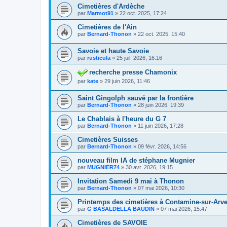
Cimetières d'Ardèche
par
Marmot91
»
22 oct. 2025, 17:24
Cimetières de l'Ain
par
Bernard-Thonon
»
22 oct. 2025, 15:40
Savoie et haute Savoie
par
rusticula
»
25 juil. 2026, 16:16
recherche presse Chamonix
par
kate
»
29 juin 2026, 11:46
Saint Gingolph sauvé par la frontière
par
Bernard-Thonon
»
28 juin 2026, 19:39
Le Chablais à l'heure du G 7
par
Bernard-Thonon
»
11 juin 2026, 17:28
Cimetières Suisses
par
Bernard-Thonon
»
09 févr. 2026, 14:56
nouveau film IA de stéphane Mugnier
par
MUGNIER74
»
30 avr. 2026, 19:15
Invitation Samedi 9 mai à Thonon
par
Bernard-Thonon
»
07 mai 2026, 10:30
Printemps des cimetières à Contamine-sur-Arv
par
G BASALDELLA BAUDIN
»
07 mai 2026, 15:47
Cimetières de SAVOIE