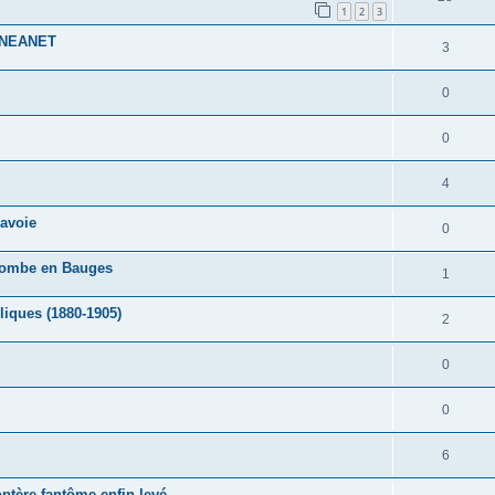
1
2
3
GENEANET
3
0
0
4
avoie
0
ecombe en Bauges
1
liques (1880-1905)
2
0
0
6
ptère fantôme enfin levé