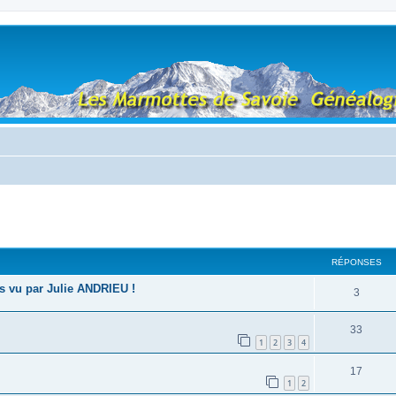
RÉPONSES
is vu par Julie ANDRIEU !
3
33
1
2
3
4
17
1
2