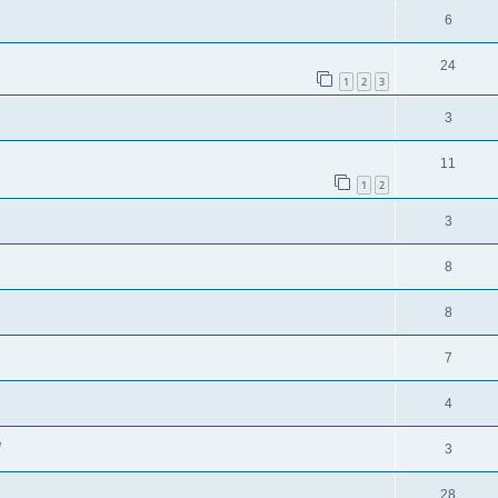
6
24
1
2
3
3
11
1
2
3
8
8
7
4
e
3
28