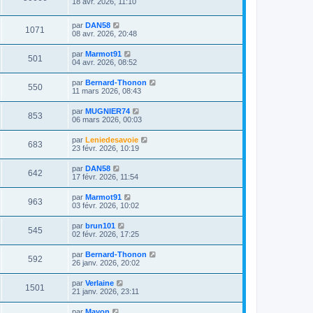
18 avr. 2026, 11:10
par
DAN58
1071
08 avr. 2026, 20:48
par
Marmot91
501
04 avr. 2026, 08:52
par
Bernard-Thonon
550
11 mars 2026, 08:43
par
MUGNIER74
853
06 mars 2026, 00:03
par
Leniedesavoie
683
23 févr. 2026, 10:19
par
DAN58
642
17 févr. 2026, 11:54
par
Marmot91
963
03 févr. 2026, 10:02
par
brun101
545
02 févr. 2026, 17:25
par
Bernard-Thonon
592
26 janv. 2026, 20:02
par
Verlaine
1501
21 janv. 2026, 23:11
par
Mayon