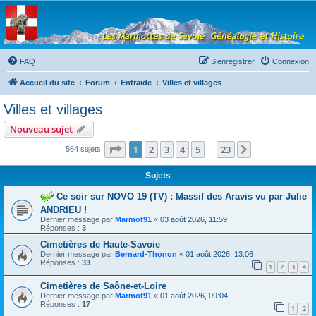
Les Marmottes de
Savoie
Forum d'entraide généalogique
FAQ
S’enregistrer
Connexion
Accueil du site
Forum
Entraide
Villes et villages
Villes et villages
Nouveau sujet
Page
1
sur
23
1
2
3
4
5
23
Suivante
564 sujets
…
Sujets
Ce soir sur NOVO 19 (TV) : Massif des Aravis vu par Julie
ANDRIEU !
Dernier message par
Marmot91
«
03 août 2026, 11:59
Réponses :
3
Cimetières de Haute-Savoie
Dernier message par
Bernard-Thonon
«
01 août 2026, 13:06
Réponses :
33
1
2
3
4
Cimetières de Saône-et-Loire
Dernier message par
Marmot91
«
01 août 2026, 09:04
Réponses :
17
1
2