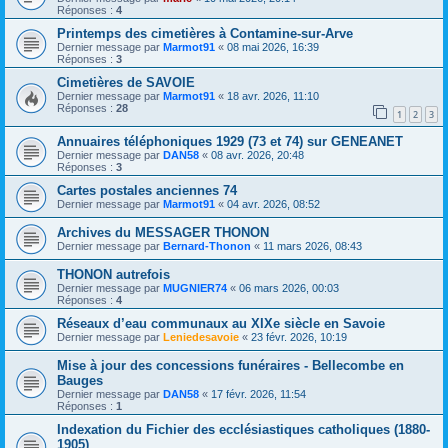
Réponses :
4
Printemps des cimetières à Contamine-sur-Arve
Dernier message par
Marmot91
«
08 mai 2026, 16:39
Réponses :
3
Cimetières de SAVOIE
Dernier message par
Marmot91
«
18 avr. 2026, 11:10
Réponses :
28
1
2
3
Annuaires téléphoniques 1929 (73 et 74) sur GENEANET
Dernier message par
DAN58
«
08 avr. 2026, 20:48
Réponses :
3
Cartes postales anciennes 74
Dernier message par
Marmot91
«
04 avr. 2026, 08:52
Archives du MESSAGER THONON
Dernier message par
Bernard-Thonon
«
11 mars 2026, 08:43
THONON autrefois
Dernier message par
MUGNIER74
«
06 mars 2026, 00:03
Réponses :
4
Réseaux d’eau communaux au XIXe siècle en Savoie
Dernier message par
Leniedesavoie
«
23 févr. 2026, 10:19
Mise à jour des concessions funéraires - Bellecombe en
Bauges
Dernier message par
DAN58
«
17 févr. 2026, 11:54
Réponses :
1
Indexation du Fichier des ecclésiastiques catholiques (1880-
1905)