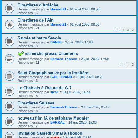
Cimetières d'Ardèche
Dernier message par
Marmot91
«
01 août 2026, 09:00
Réponses :
6
Cimetières de l'Ain
Dernier message par
Marmot91
«
01 août 2026, 08:53
Réponses :
24
1
2
3
Savoie et haute Savoie
Dernier message par
DAN58
«
27 juil. 2026, 17:08
Réponses :
3
recherche presse Chamonix
Dernier message par
Bernard-Thonon
«
25 juil. 2026, 17:50
Réponses :
11
1
2
Saint Gingolph sauvé par la frontière
Dernier message par
GAILLEPAND
«
19 juil. 2026, 08:26
Réponses :
3
Le Chablais à l'heure du G 7
Dernier message par
IliesT
«
01 juil. 2026, 11:23
Réponses :
8
Cimetières Suisses
Dernier message par
Bernard-Thonon
«
23 mai 2026, 06:13
Réponses :
8
nouveau film IA de stéphane Mugnier
Dernier message par
BARRAL
«
14 mai 2026, 15:08
Réponses :
7
Invitation Samedi 9 mai à Thonon
Dernier message par
marie
«
10 mai 2026, 20:14