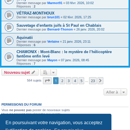
Dernier message par
Marmot91
«
03 févr. 2026, 10:02
Réponses :
2
VÉTRAZ-MONTHOUX
Dernier message par
brun101
«
02 févr. 2026, 17:25
Sauvetage d'enfants juifs à St Paul en Chablais
Dernier message par
Bernard-Thonon
«
26 janv. 2026, 20:02
Aquinatii
Dernier message par
Verlaine
«
21 janv. 2026, 23:11
Réponses :
6
CHAMONIX : Mont-Blanc : le mystère de l’hélicoptère
fantôme enfin levé
Dernier message par
Mayon
«
07 janv. 2026, 08:45
Réponses :
7
Nouveau sujet
Page
1
sur
23
1
2
3
4
5
23
Suivante
564 sujets
…
Aller à
PERMISSIONS DU FORUM
Vous
ne pouvez pas
poster de nouveaux sujets
Vous
ne pouvez pas
répondre aux sujets
Vous
ne pouvez pas
modifier vos messages
En poursuivant votre navigation, vous acceptez
Vous
ne pouvez pas
supprimer vos messages
Vous
ne pouvez pas
joindre des fichiers