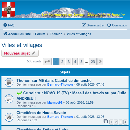
Les Marmottes de
Savoie
Forum d'entraide généalogique
FAQ
S’enregistrer
Connexion
Accueil du site
Forum
Entraide
Villes et villages
Villes et villages
Nouveau sujet
Page
1
sur
23
1
2
3
4
5
23
Suivante
565 sujets
…
Sujets
Thonon sur M6 dans Capital ce dimanche
Dernier message par
Bernard-Thonon
«
09 août 2026, 07:46
Ce soir sur NOVO 19 (TV) : Massif des Aravis vu par Julie
ANDRIEU !
Dernier message par
Marmot91
«
03 août 2026, 11:59
Réponses :
3
Cimetières de Haute-Savoie
Dernier message par
Bernard-Thonon
«
01 août 2026, 13:06
Réponses :
33
1
2
3
4
Cimetières de Saône-et-Loire