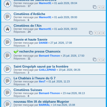
Dernier message par
Marmot91
«
01 août 2026, 09:04
Réponses :
17
1
2
Cimetières d'Ardèche
Dernier message par
Marmot91
«
01 août 2026, 09:00
Réponses :
6
Cimetières de l'Ain
Dernier message par
Marmot91
«
01 août 2026, 08:53
Réponses :
24
1
2
3
Savoie et haute Savoie
Dernier message par
DAN58
«
27 juil. 2026, 17:08
Réponses :
3
recherche presse Chamonix
Dernier message par
Bernard-Thonon
«
25 juil. 2026, 17:50
Réponses :
11
1
2
Saint Gingolph sauvé par la frontière
Dernier message par
GAILLEPAND
«
19 juil. 2026, 08:26
Réponses :
3
Le Chablais à l'heure du G 7
Dernier message par
IliesT
«
01 juil. 2026, 11:23
Réponses :
8
Cimetières Suisses
Dernier message par
Bernard-Thonon
«
23 mai 2026, 06:13
Réponses :
8
nouveau film IA de stéphane Mugnier
Dernier message par
BARRAL
«
14 mai 2026, 15:08