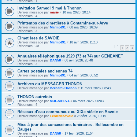
Réponses :
7
Invitation Samedi 9 mai à Thonon
Dernier message par
marie
«
10 mai 2026, 20:14
Réponses :
4
Printemps des cimetières à Contamine-sur-Arve
Dernier message par
Marmot91
«
08 mai 2026, 16:39
Réponses :
3
Cimetières de SAVOIE
Dernier message par
Marmot91
«
18 avr. 2026, 11:10
Réponses :
28
1
2
3
Annuaires téléphoniques 1929 (73 et 74) sur GENEANET
Dernier message par
DAN58
«
08 avr. 2026, 20:48
Réponses :
3
Cartes postales anciennes 74
Dernier message par
Marmot91
«
04 avr. 2026, 08:52
Archives du MESSAGER THONON
Dernier message par
Bernard-Thonon
«
11 mars 2026, 08:43
THONON autrefois
Dernier message par
MUGNIER74
«
06 mars 2026, 00:03
Réponses :
4
Réseaux d’eau communaux au XIXe siècle en Savoie
Dernier message par
Leniedesavoie
«
23 févr. 2026, 10:19
Mise à jour des concessions funéraires - Bellecombe en
Bauges
Dernier message par
DAN58
«
17 févr. 2026, 11:54
Réponses :
1