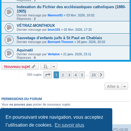
Indexation du Fichier des ecclésiastiques catholiques (1880-
1905)
Dernier message par
Marmot91
«
03 févr. 2026, 10:02
Réponses :
2
VÉTRAZ-MONTHOUX
Dernier message par
brun101
«
02 févr. 2026, 17:25
Sauvetage d'enfants juifs à St Paul en Chablais
Dernier message par
Bernard-Thonon
«
26 janv. 2026, 20:02
Aquinatii
Dernier message par
Verlaine
«
21 janv. 2026, 23:11
Réponses :
6
Nouveau sujet
Page
1
sur
23
1
2
3
4
5
23
Suivante
565 sujets
…
Aller à
PERMISSIONS DU FORUM
Vous
ne pouvez pas
poster de nouveaux sujets
Vous
ne pouvez pas
répondre aux sujets
Vous
ne pouvez pas
modifier vos messages
En poursuivant votre navigation, vous acceptez
Vous
ne pouvez pas
supprimer vos messages
Vous
ne pouvez pas
joindre des fichiers
l’utilisation de cookies.
En savoir plus
Accueil du site
Forum
Heures au format
UTC+02:00