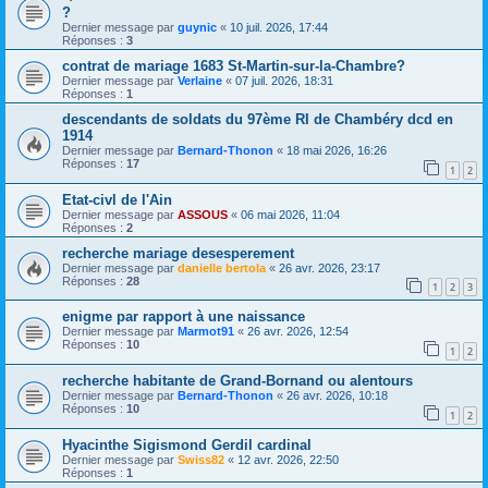
?
Dernier message par
guynic
«
10 juil. 2026, 17:44
Réponses :
3
contrat de mariage 1683 St-Martin-sur-la-Chambre?
Dernier message par
Verlaine
«
07 juil. 2026, 18:31
Réponses :
1
descendants de soldats du 97ème RI de Chambéry dcd en
1914
Dernier message par
Bernard-Thonon
«
18 mai 2026, 16:26
Réponses :
17
1
2
Etat-civl de l'Ain
Dernier message par
ASSOUS
«
06 mai 2026, 11:04
Réponses :
2
recherche mariage desesperement
Dernier message par
danielle bertola
«
26 avr. 2026, 23:17
Réponses :
28
1
2
3
enigme par rapport à une naissance
Dernier message par
Marmot91
«
26 avr. 2026, 12:54
Réponses :
10
1
2
recherche habitante de Grand-Bornand ou alentours
Dernier message par
Bernard-Thonon
«
26 avr. 2026, 10:18
Réponses :
10
1
2
Hyacinthe Sigismond Gerdil cardinal
Dernier message par
Swiss82
«
12 avr. 2026, 22:50
Réponses :
1