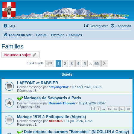
Les Marmottes de
Savoie
Forum d'entraide généalogique
FAQ
S’enregistrer
Connexion
Accueil du site
Forum
Entraide
Familles
Familles
Nouveau sujet
Page
1
sur
65
1
2
3
4
5
65
Suivante
1604 sujets
…
Sujets
LAFFONT et RABBIER
Dernier message par
catyangelloz
«
07 août 2026, 10:22
Réponses :
8
Mariages de Savoyards à Paris
Dernier message par
Bernard-Thonon
«
18 juil. 2026, 08:47
Réponses :
576
1
55
56
57
58
…
Mariage 1919 à Philippeville (Algérie)
Dernier message par
ASSOUS
«
11 juil. 2026, 11:33
Réponses :
1
Date origine du surnom "Barnabite" (NICOLLIN à Groisy)