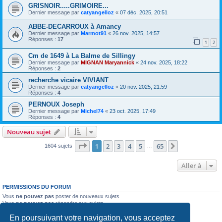
GRISNOIR.....GRIMOIRE...
Dernier message par
catyangelloz
«
07 déc. 2025, 20:51
ABBE-DECARROUX à Amancy
Dernier message par
Marmot91
«
26 nov. 2025, 14:57
Réponses :
17
1
2
Cm de 1649 à La Balme de Sillingy
Dernier message par
MIGNAN Maryannick
«
24 nov. 2025, 18:22
Réponses :
2
recherche vicaire VIVIANT
Dernier message par
catyangelloz
«
20 nov. 2025, 21:59
Réponses :
4
PERNOUX Joseph
Dernier message par
Michel74
«
23 oct. 2025, 17:49
Réponses :
4
Nouveau sujet
Page
1
sur
65
1
2
3
4
5
65
Suivante
1604 sujets
…
Aller à
PERMISSIONS DU FORUM
Vous
ne pouvez pas
poster de nouveaux sujets
Vous
ne pouvez pas
répondre aux sujets
Vous
ne pouvez pas
modifier vos messages
En poursuivant votre navigation, vous acceptez
Vous
ne pouvez pas
supprimer vos messages