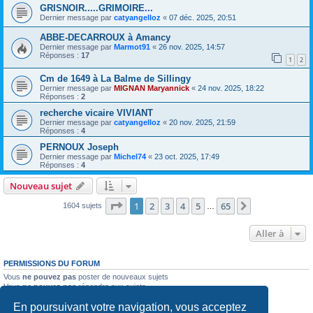
GRISNOIR.....GRIMOIRE...
Dernier message par
catyangelloz
«
07 déc. 2025, 20:51
ABBE-DECARROUX à Amancy
Dernier message par
Marmot91
«
26 nov. 2025, 14:57
Réponses :
17
1
2
Cm de 1649 à La Balme de Sillingy
Dernier message par
MIGNAN Maryannick
«
24 nov. 2025, 18:22
Réponses :
2
recherche vicaire VIVIANT
Dernier message par
catyangelloz
«
20 nov. 2025, 21:59
Réponses :
4
PERNOUX Joseph
Dernier message par
Michel74
«
23 oct. 2025, 17:49
Réponses :
4
Nouveau sujet
Page
1
sur
65
1
2
3
4
5
65
Suivante
1604 sujets
…
Aller à
PERMISSIONS DU FORUM
Vous
ne pouvez pas
poster de nouveaux sujets
Vous
ne pouvez pas
répondre aux sujets
Vous
ne pouvez pas
modifier vos messages
En poursuivant votre navigation, vous acceptez
Vous
ne pouvez pas
supprimer vos messages