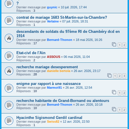
?
Dernier message par
guynic
«
10 juil. 2026, 17:44
Réponses :
3
contrat de mariage 1683 St-Martin-sur-la-Chambre?
Dernier message par
Verlaine
«
07 juil. 2026, 18:31
Réponses :
1
descendants de soldats du 97ème RI de Chambéry dcd en
1914
Dernier message par
Bernard-Thonon
«
18 mai 2026, 16:26
Réponses :
17
1
2
Etat-civl de l'Ain
Dernier message par
ASSOUS
«
06 mai 2026, 11:04
Réponses :
2
recherche mariage desesperement
Dernier message par
danielle bertola
«
26 avr. 2026, 23:17
Réponses :
28
1
2
3
enigme par rapport à une naissance
Dernier message par
Marmot91
«
26 avr. 2026, 12:54
Réponses :
10
1
2
recherche habitante de Grand-Bornand ou alentours
Dernier message par
Bernard-Thonon
«
26 avr. 2026, 10:18
Réponses :
10
1
2
Hyacinthe Sigismond Gerdil cardinal
Dernier message par
Swiss82
«
12 avr. 2026, 22:50
Réponses :
1