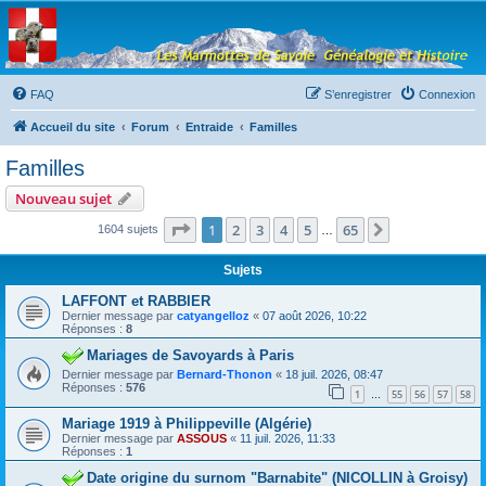
Les Marmottes de
Savoie
Forum d'entraide généalogique
FAQ
S’enregistrer
Connexion
Accueil du site
Forum
Entraide
Familles
Familles
Nouveau sujet
Page
1
sur
65
1
2
3
4
5
65
Suivante
1604 sujets
…
Sujets
LAFFONT et RABBIER
Dernier message par
catyangelloz
«
07 août 2026, 10:22
Réponses :
8
Mariages de Savoyards à Paris
Dernier message par
Bernard-Thonon
«
18 juil. 2026, 08:47
Réponses :
576
1
55
56
57
58
…
Mariage 1919 à Philippeville (Algérie)
Dernier message par
ASSOUS
«
11 juil. 2026, 11:33
Réponses :
1
Date origine du surnom "Barnabite" (NICOLLIN à Groisy)