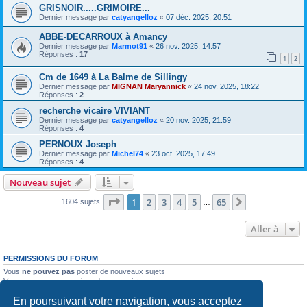
GRISNOIR.....GRIMOIRE...
Dernier message par
catyangelloz
«
07 déc. 2025, 20:51
ABBE-DECARROUX à Amancy
Dernier message par
Marmot91
«
26 nov. 2025, 14:57
Réponses :
17
1
2
Cm de 1649 à La Balme de Sillingy
Dernier message par
MIGNAN Maryannick
«
24 nov. 2025, 18:22
Réponses :
2
recherche vicaire VIVIANT
Dernier message par
catyangelloz
«
20 nov. 2025, 21:59
Réponses :
4
PERNOUX Joseph
Dernier message par
Michel74
«
23 oct. 2025, 17:49
Réponses :
4
Nouveau sujet
Page
1
sur
65
1
2
3
4
5
65
Suivante
1604 sujets
…
Aller à
PERMISSIONS DU FORUM
Vous
ne pouvez pas
poster de nouveaux sujets
Vous
ne pouvez pas
répondre aux sujets
Vous
ne pouvez pas
modifier vos messages
En poursuivant votre navigation, vous acceptez
Vous
ne pouvez pas
supprimer vos messages