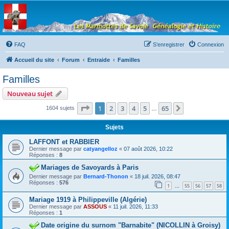
Les Marmottes de
Savoie
Forum d'entraide généalogique
FAQ
S’enregistrer
Connexion
Accueil du site
Forum
Entraide
Familles
Familles
Nouveau sujet
Page
1
sur
65
1
2
3
4
5
65
Suivante
1604 sujets
…
Sujets
LAFFONT et RABBIER
Dernier message par
catyangelloz
«
07 août 2026, 10:22
Réponses :
8
Mariages de Savoyards à Paris
Dernier message par
Bernard-Thonon
«
18 juil. 2026, 08:47
Réponses :
576
1
55
56
57
58
…
Mariage 1919 à Philippeville (Algérie)
Dernier message par
ASSOUS
«
11 juil. 2026, 11:33
Réponses :
1
Date origine du surnom "Barnabite" (NICOLLIN à Groisy)