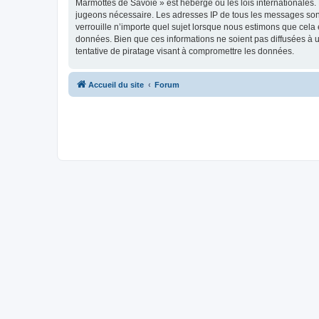
Marmottes de Savoie » est hébergé ou les lois internationales.
jugeons nécessaire. Les adresses IP de tous les messages son
verrouille n’importe quel sujet lorsque nous estimons que cela
données. Bien que ces informations ne soient pas diffusées à 
tentative de piratage visant à compromettre les données.
Accueil du site
Forum