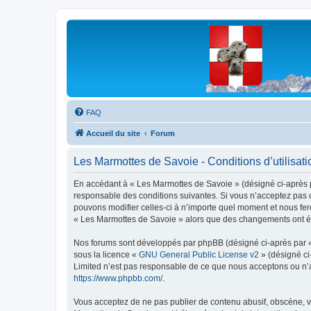
Les Marmottes de Savoie
Forum d'entraide généalogique
FAQ
Accueil du site
Forum
Les Marmottes de Savoie - Conditions d’utilisati
En accédant à « Les Marmottes de Savoie » (désigné ci-après pa
responsable des conditions suivantes. Si vous n’acceptez pas d
pouvons modifier celles-ci à n’importe quel moment et nous fero
« Les Marmottes de Savoie » alors que des changements ont été
Nos forums sont développés par phpBB (désigné ci-après par « i
sous la licence «
GNU General Public License v2
» (désigné ci
Limited n’est pas responsable de ce que nous acceptons ou n’
https://www.phpbb.com/
.
Vous acceptez de ne pas publier de contenu abusif, obscène, vu