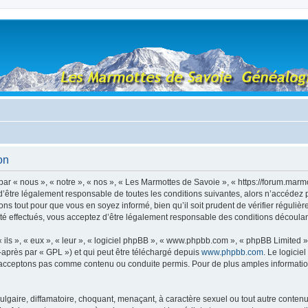
on
r « nous », « notre », « nos », « Les Marmottes de Savoie », « https://forum.marm
’être légalement responsable de toutes les conditions suivantes, alors n’accédez 
ns tout pour que vous en soyez informé, bien qu’il soit prudent de vérifier régulièr
 effectués, vous acceptez d’être légalement responsable des conditions découlant
ls », « eux », « leur », « logiciel phpBB », « www.phpbb.com », « phpBB Limited »,
-après par « GPL ») et qui peut être téléchargé depuis
www.phpbb.com
. Le logicie
acceptons pas comme contenu ou conduite permis. Pour de plus amples informations
lgaire, diffamatoire, choquant, menaçant, à caractère sexuel ou tout autre contenu 