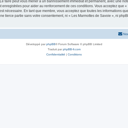
 Le faire peut vous mener à un bannissement immédiat et permanent, avec une notific
t enregistrées pour aider au renforcement de ces conditions. Vous acceptez que «
 est nécessaire. En tant que membre, vous acceptez que toutes les informations qu
une tierce partie sans votre consentement, ni « Les Marmottes de Savoie », ni ph
Nou
Développé par
phpBB
® Forum Software © phpBB Limited
Traduit par
phpBB-fr.com
Confidentialité
|
Conditions