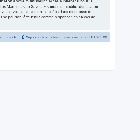
ation à votre fournisseur d’accès à Internet si nous le
 Les Marmottes de Savoie » supprime, modifie, déplace ou
e vous avez saisies soient stockées dans notre base de
pBB ne pourront être tenus comme responsables en cas de
s contacter
Supprimer les cookies
Heures au format
UTC+02:00