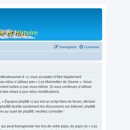
S’enregistrer
Connexion
ottesdesavoie.fr »), vous acceptez d’être légalement
pas et/ou n’utilisez pas « Les Marmottes de Savoie ». Nous
ement celles-ci par vous-même. Si vous continuez d’utiliser
 des mises à jour et/ou modifications.
 « Équipes phpBB ») qui est un script libre de forum, déclaré
l phpBB facilite seulement les discussions sur Internet. phpBB
 au sujet de phpBB, veuillez consulter :
qui peut transgresser les lois de votre pays, du pays où « Les