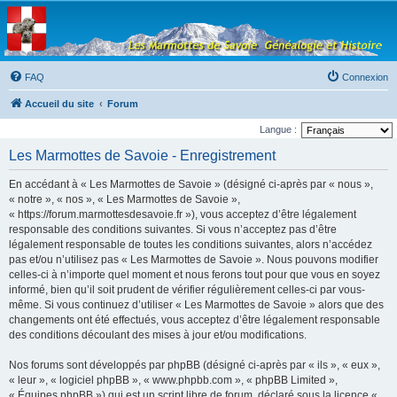
Les Marmottes de
Savoie
Forum d'entraide généalogique
FAQ
Connexion
Accueil du site
Forum
Langue :
Les Marmottes de Savoie - Enregistrement
En accédant à « Les Marmottes de Savoie » (désigné ci-après par « nous »,
« notre », « nos », « Les Marmottes de Savoie »,
« https://forum.marmottesdesavoie.fr »), vous acceptez d’être légalement
responsable des conditions suivantes. Si vous n’acceptez pas d’être
légalement responsable de toutes les conditions suivantes, alors n’accédez
pas et/ou n’utilisez pas « Les Marmottes de Savoie ». Nous pouvons modifier
celles-ci à n’importe quel moment et nous ferons tout pour que vous en soyez
informé, bien qu’il soit prudent de vérifier régulièrement celles-ci par vous-
même. Si vous continuez d’utiliser « Les Marmottes de Savoie » alors que des
changements ont été effectués, vous acceptez d’être légalement responsable
des conditions découlant des mises à jour et/ou modifications.
Nos forums sont développés par phpBB (désigné ci-après par « ils », « eux »,
« leur », « logiciel phpBB », « www.phpbb.com », « phpBB Limited »,
« Équipes phpBB ») qui est un script libre de forum, déclaré sous la licence «