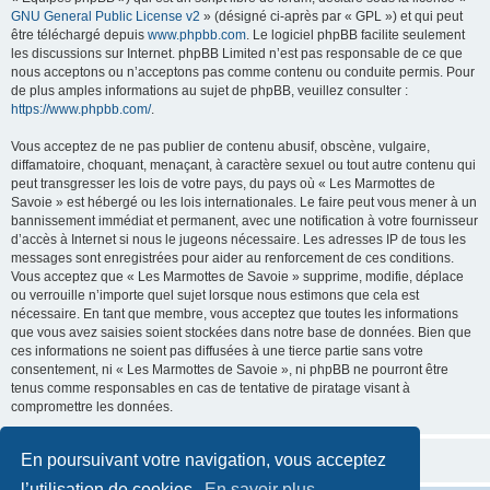
GNU General Public License v2
» (désigné ci-après par « GPL ») et qui peut
être téléchargé depuis
www.phpbb.com
. Le logiciel phpBB facilite seulement
les discussions sur Internet. phpBB Limited n’est pas responsable de ce que
nous acceptons ou n’acceptons pas comme contenu ou conduite permis. Pour
de plus amples informations au sujet de phpBB, veuillez consulter :
https://www.phpbb.com/
.
Vous acceptez de ne pas publier de contenu abusif, obscène, vulgaire,
diffamatoire, choquant, menaçant, à caractère sexuel ou tout autre contenu qui
peut transgresser les lois de votre pays, du pays où « Les Marmottes de
Savoie » est hébergé ou les lois internationales. Le faire peut vous mener à un
bannissement immédiat et permanent, avec une notification à votre fournisseur
d’accès à Internet si nous le jugeons nécessaire. Les adresses IP de tous les
messages sont enregistrées pour aider au renforcement de ces conditions.
Vous acceptez que « Les Marmottes de Savoie » supprime, modifie, déplace
ou verrouille n’importe quel sujet lorsque nous estimons que cela est
nécessaire. En tant que membre, vous acceptez que toutes les informations
que vous avez saisies soient stockées dans notre base de données. Bien que
ces informations ne soient pas diffusées à une tierce partie sans votre
consentement, ni « Les Marmottes de Savoie », ni phpBB ne pourront être
tenus comme responsables en cas de tentative de piratage visant à
compromettre les données.
En poursuivant votre navigation, vous acceptez
l’utilisation de cookies.
En savoir plus