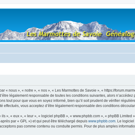
r « nous », « notre », « nos », « Les Marmottes de Savoie », « https://forum.marm
’être légalement responsable de toutes les conditions suivantes, alors n’accédez 
ns tout pour que vous en soyez informé, bien qu’il soit prudent de vérifier régulièr
 effectués, vous acceptez d’être légalement responsable des conditions découlant
ls », « eux », « leur », « logiciel phpBB », « www.phpbb.com », « phpBB Limited »,
-après par « GPL ») et qui peut être téléchargé depuis
www.phpbb.com
. Le logicie
acceptons pas comme contenu ou conduite permis. Pour de plus amples informations