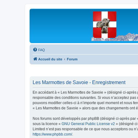
Les Marmottes de Savoie
Forum d'entraide généalogique
FAQ
Accueil du site
Forum
Les Marmottes de Savoie - Enregistrement
En accédant à « Les Marmottes de Savoie » (désigné ci-après pa
responsable des conditions suivantes. Si vous n’acceptez pas d
pouvons modifier celles-ci à n’importe quel moment et nous fero
« Les Marmottes de Savoie » alors que des changements ont été
Nos forums sont développés par phpBB (désigné ci-après par « i
sous la licence «
GNU General Public License v2
» (désigné ci
Limited n’est pas responsable de ce que nous acceptons ou n’
https://www.phpbb.com/
.