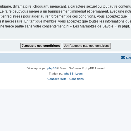
lgaire, diffamatoire, choquant, menaçant, à caractère sexuel ou tout autre contenu 
 Le faire peut vous mener à un bannissement immédiat et permanent, avec une notific
t enregistrées pour aider au renforcement de ces conditions. Vous acceptez que «
 est nécessaire. En tant que membre, vous acceptez que toutes les informations qu
une tierce partie sans votre consentement, ni « Les Marmottes de Savoie », ni ph
Nou
Développé par
phpBB
® Forum Software © phpBB Limited
Traduit par
phpBB-fr.com
Confidentialité
|
Conditions