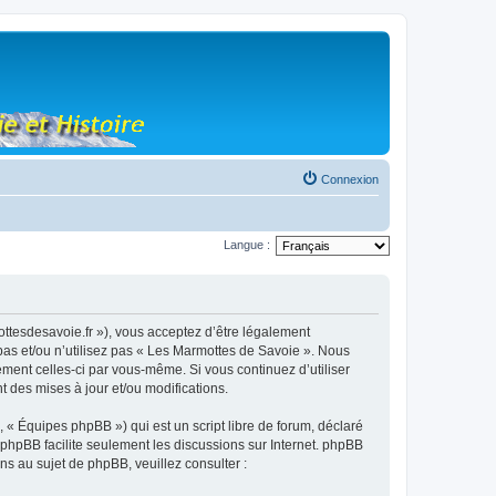
Connexion
Langue :
ottesdesavoie.fr »), vous acceptez d’être légalement
pas et/ou n’utilisez pas « Les Marmottes de Savoie ». Nous
ement celles-ci par vous-même. Si vous continuez d’utiliser
 des mises à jour et/ou modifications.
 « Équipes phpBB ») qui est un script libre de forum, déclaré
l phpBB facilite seulement les discussions sur Internet. phpBB
 au sujet de phpBB, veuillez consulter :