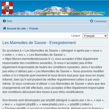
Les Marmottes de
Savoie
Forum d'entraide généalogique
FAQ
Connexion
Accueil du site
Forum
Langue :
Les Marmottes de Savoie - Enregistrement
En accédant à « Les Marmottes de Savoie » (désigné ci-après par « nous »,
« notre », « nos », « Les Marmottes de Savoie »,
« https://forum.marmottesdesavoie.fr »), vous acceptez d’être légalement
responsable des conditions suivantes. Si vous n’acceptez pas d’être
légalement responsable de toutes les conditions suivantes, alors n’accédez
pas et/ou n’utilisez pas « Les Marmottes de Savoie ». Nous pouvons modifier
celles-ci à n’importe quel moment et nous ferons tout pour que vous en soyez
informé, bien qu’il soit prudent de vérifier régulièrement celles-ci par vous-
même. Si vous continuez d’utiliser « Les Marmottes de Savoie » alors que des
changements ont été effectués, vous acceptez d’être légalement responsable
des conditions découlant des mises à jour et/ou modifications.
Nos forums sont développés par phpBB (désigné ci-après par « ils », « eux »,
« leur », « logiciel phpBB », « www.phpbb.com », « phpBB Limited »,
« Équipes phpBB ») qui est un script libre de forum, déclaré sous la licence «