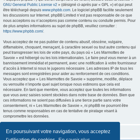
GNU General Public License v2
» (désigné ci-après par « GPL ») et qui peut
être téléchargé depuis
www.phpbb.com
. Le logiciel phpBB facilite seulement
les discussions sur Internet. phpBB Limited n’est pas responsable de ce que
nous acceptons ou n’acceptons pas comme contenu ou conduite permis. Pour
de plus amples informations au sujet de phpBB, veuillez consulter :
https://www.phpbb.com/
.
Vous acceptez de ne pas publier de contenu abusif, obscène, vulgaire,
diffamatoire, choquant, menaçant, à caractère sexuel ou tout autre contenu qui
peut transgresser les lois de votre pays, du pays où « Les Marmottes de
Savoie » est hébergé ou les lois internationales. Le faire peut vous mener à un
bannissement immédiat et permanent, avec une notification à votre fournisseur
d’accès à Internet si nous le jugeons nécessaire. Les adresses IP de tous les
messages sont enregistrées pour aider au renforcement de ces conditions.
Vous acceptez que « Les Marmottes de Savoie » supprime, modifie, déplace
ou verrouille n’importe quel sujet lorsque nous estimons que cela est
nécessaire. En tant que membre, vous acceptez que toutes les informations
que vous avez saisies soient stockées dans notre base de données. Bien que
ces informations ne soient pas diffusées à une tierce partie sans votre
consentement, ni « Les Marmottes de Savoie », ni phpBB ne pourront être
tenus comme responsables en cas de tentative de piratage visant à
compromettre les données.
En poursuivant votre navigation, vous acceptez
l’utilisation de cookies.
En savoir plus