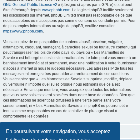
GNU General Public License v2
» (désigné ci-après par « GPL ») et qui peut
être téléchargé depuis
www.phpbb.com
. Le logiciel phpBB facilite seulement
les discussions sur Internet. phpBB Limited n’est pas responsable de ce que
nous acceptons ou n’acceptons pas comme contenu ou conduite permis. Pour
de plus amples informations au sujet de phpBB, veuillez consulter :
https://www.phpbb.com/
.
Vous acceptez de ne pas publier de contenu abusif, obscène, vulgaire,
diffamatoire, choquant, menaçant, à caractère sexuel ou tout autre contenu qui
peut transgresser les lois de votre pays, du pays où « Les Marmottes de
Savoie » est hébergé ou les lois internationales. Le faire peut vous mener à un
bannissement immédiat et permanent, avec une notification à votre fournisseur
d’accès à Internet si nous le jugeons nécessaire. Les adresses IP de tous les
messages sont enregistrées pour aider au renforcement de ces conditions.
Vous acceptez que « Les Marmottes de Savoie » supprime, modifie, déplace
ou verrouille n’importe quel sujet lorsque nous estimons que cela est
nécessaire. En tant que membre, vous acceptez que toutes les informations
que vous avez saisies soient stockées dans notre base de données. Bien que
ces informations ne soient pas diffusées à une tierce partie sans votre
consentement, ni « Les Marmottes de Savoie », ni phpBB ne pourront être
tenus comme responsables en cas de tentative de piratage visant à
compromettre les données.
En poursuivant votre navigation, vous acceptez
l’utilisation de cookies.
En savoir plus