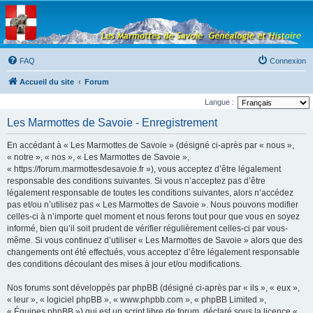
Les Marmottes de
Savoie
Forum d'entraide généalogique
FAQ
Connexion
Accueil du site
Forum
Langue :
Les Marmottes de Savoie - Enregistrement
En accédant à « Les Marmottes de Savoie » (désigné ci-après par « nous »,
« notre », « nos », « Les Marmottes de Savoie »,
« https://forum.marmottesdesavoie.fr »), vous acceptez d’être légalement
responsable des conditions suivantes. Si vous n’acceptez pas d’être
légalement responsable de toutes les conditions suivantes, alors n’accédez
pas et/ou n’utilisez pas « Les Marmottes de Savoie ». Nous pouvons modifier
celles-ci à n’importe quel moment et nous ferons tout pour que vous en soyez
informé, bien qu’il soit prudent de vérifier régulièrement celles-ci par vous-
même. Si vous continuez d’utiliser « Les Marmottes de Savoie » alors que des
changements ont été effectués, vous acceptez d’être légalement responsable
des conditions découlant des mises à jour et/ou modifications.
Nos forums sont développés par phpBB (désigné ci-après par « ils », « eux »,
« leur », « logiciel phpBB », « www.phpbb.com », « phpBB Limited »,
« Équipes phpBB ») qui est un script libre de forum, déclaré sous la licence «