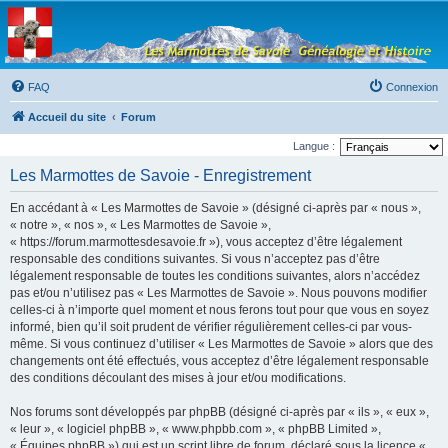
Les Marmottes de
Savoie
Forum d'entraide généalogique
FAQ
Connexion
Accueil du site
Forum
Langue :
Les Marmottes de Savoie - Enregistrement
En accédant à « Les Marmottes de Savoie » (désigné ci-après par « nous »,
« notre », « nos », « Les Marmottes de Savoie »,
« https://forum.marmottesdesavoie.fr »), vous acceptez d’être légalement
responsable des conditions suivantes. Si vous n’acceptez pas d’être
légalement responsable de toutes les conditions suivantes, alors n’accédez
pas et/ou n’utilisez pas « Les Marmottes de Savoie ». Nous pouvons modifier
celles-ci à n’importe quel moment et nous ferons tout pour que vous en soyez
informé, bien qu’il soit prudent de vérifier régulièrement celles-ci par vous-
même. Si vous continuez d’utiliser « Les Marmottes de Savoie » alors que des
changements ont été effectués, vous acceptez d’être légalement responsable
des conditions découlant des mises à jour et/ou modifications.
Nos forums sont développés par phpBB (désigné ci-après par « ils », « eux »,
« leur », « logiciel phpBB », « www.phpbb.com », « phpBB Limited »,
« Équipes phpBB ») qui est un script libre de forum, déclaré sous la licence «