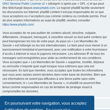
GNU General Public License v2
» (désigné ci-après par « GPL ») et qui peut
être téléchargé depuis
www.phpbb.com
. Le logiciel phpBB facilite seulement
les discussions sur Internet. phpBB Limited n’est pas responsable de ce que
nous acceptons ou n’acceptons pas comme contenu ou conduite permis. Pour
de plus amples informations au sujet de phpBB, veuillez consulter :
https://www.phpbb.com/
.
Vous acceptez de ne pas publier de contenu abusif, obscène, vulgaire,
diffamatoire, choquant, menaçant, à caractère sexuel ou tout autre contenu qui
peut transgresser les lois de votre pays, du pays où « Les Marmottes de
Savoie » est hébergé ou les lois internationales. Le faire peut vous mener à un
bannissement immédiat et permanent, avec une notification à votre fournisseur
d’accès à Internet si nous le jugeons nécessaire. Les adresses IP de tous les
messages sont enregistrées pour aider au renforcement de ces conditions.
Vous acceptez que « Les Marmottes de Savoie » supprime, modifie, déplace
ou verrouille n’importe quel sujet lorsque nous estimons que cela est
nécessaire. En tant que membre, vous acceptez que toutes les informations
que vous avez saisies soient stockées dans notre base de données. Bien que
ces informations ne soient pas diffusées à une tierce partie sans votre
consentement, ni « Les Marmottes de Savoie », ni phpBB ne pourront être
tenus comme responsables en cas de tentative de piratage visant à
compromettre les données.
En poursuivant votre navigation, vous acceptez
l’utilisation de cookies.
En savoir plus