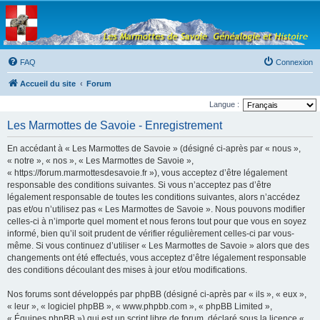
Les Marmottes de
Savoie
Forum d'entraide généalogique
FAQ
Connexion
Accueil du site
Forum
Langue :
Les Marmottes de Savoie - Enregistrement
En accédant à « Les Marmottes de Savoie » (désigné ci-après par « nous »,
« notre », « nos », « Les Marmottes de Savoie »,
« https://forum.marmottesdesavoie.fr »), vous acceptez d’être légalement
responsable des conditions suivantes. Si vous n’acceptez pas d’être
légalement responsable de toutes les conditions suivantes, alors n’accédez
pas et/ou n’utilisez pas « Les Marmottes de Savoie ». Nous pouvons modifier
celles-ci à n’importe quel moment et nous ferons tout pour que vous en soyez
informé, bien qu’il soit prudent de vérifier régulièrement celles-ci par vous-
même. Si vous continuez d’utiliser « Les Marmottes de Savoie » alors que des
changements ont été effectués, vous acceptez d’être légalement responsable
des conditions découlant des mises à jour et/ou modifications.
Nos forums sont développés par phpBB (désigné ci-après par « ils », « eux »,
« leur », « logiciel phpBB », « www.phpbb.com », « phpBB Limited »,
« Équipes phpBB ») qui est un script libre de forum, déclaré sous la licence «