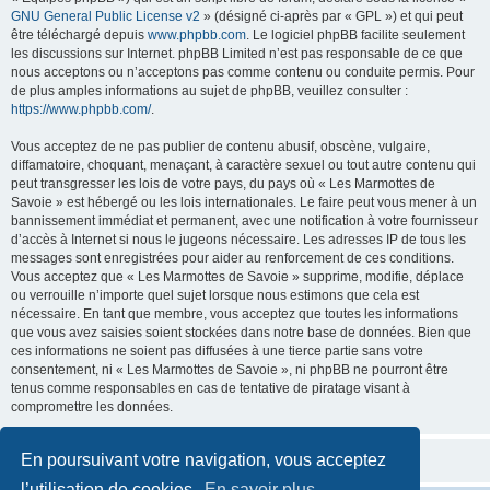
GNU General Public License v2
» (désigné ci-après par « GPL ») et qui peut
être téléchargé depuis
www.phpbb.com
. Le logiciel phpBB facilite seulement
les discussions sur Internet. phpBB Limited n’est pas responsable de ce que
nous acceptons ou n’acceptons pas comme contenu ou conduite permis. Pour
de plus amples informations au sujet de phpBB, veuillez consulter :
https://www.phpbb.com/
.
Vous acceptez de ne pas publier de contenu abusif, obscène, vulgaire,
diffamatoire, choquant, menaçant, à caractère sexuel ou tout autre contenu qui
peut transgresser les lois de votre pays, du pays où « Les Marmottes de
Savoie » est hébergé ou les lois internationales. Le faire peut vous mener à un
bannissement immédiat et permanent, avec une notification à votre fournisseur
d’accès à Internet si nous le jugeons nécessaire. Les adresses IP de tous les
messages sont enregistrées pour aider au renforcement de ces conditions.
Vous acceptez que « Les Marmottes de Savoie » supprime, modifie, déplace
ou verrouille n’importe quel sujet lorsque nous estimons que cela est
nécessaire. En tant que membre, vous acceptez que toutes les informations
que vous avez saisies soient stockées dans notre base de données. Bien que
ces informations ne soient pas diffusées à une tierce partie sans votre
consentement, ni « Les Marmottes de Savoie », ni phpBB ne pourront être
tenus comme responsables en cas de tentative de piratage visant à
compromettre les données.
En poursuivant votre navigation, vous acceptez
l’utilisation de cookies.
En savoir plus