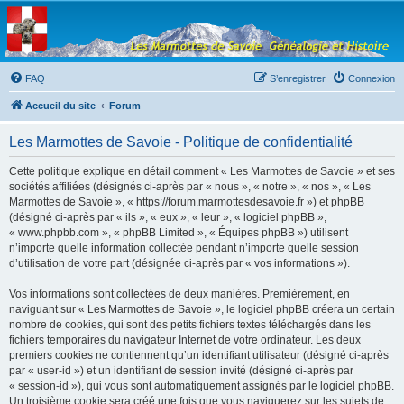
Les Marmottes de
Savoie
Forum d'entraide généalogique
FAQ
S’enregistrer
Connexion
Accueil du site
Forum
Les Marmottes de Savoie - Politique de confidentialité
Cette politique explique en détail comment « Les Marmottes de Savoie » et ses
sociétés affiliées (désignés ci-après par « nous », « notre », « nos », « Les
Marmottes de Savoie », « https://forum.marmottesdesavoie.fr ») et phpBB
(désigné ci-après par « ils », « eux », « leur », « logiciel phpBB »,
« www.phpbb.com », « phpBB Limited », « Équipes phpBB ») utilisent
n’importe quelle information collectée pendant n’importe quelle session
d’utilisation de votre part (désignée ci-après par « vos informations »).
Vos informations sont collectées de deux manières. Premièrement, en
naviguant sur « Les Marmottes de Savoie », le logiciel phpBB créera un certain
nombre de cookies, qui sont des petits fichiers textes téléchargés dans les
fichiers temporaires du navigateur Internet de votre ordinateur. Les deux
premiers cookies ne contiennent qu’un identifiant utilisateur (désigné ci-après
par « user-id ») et un identifiant de session invité (désigné ci-après par
« session-id »), qui vous sont automatiquement assignés par le logiciel phpBB.
Un troisième cookie sera créé une fois que vous naviguerez sur les sujets de