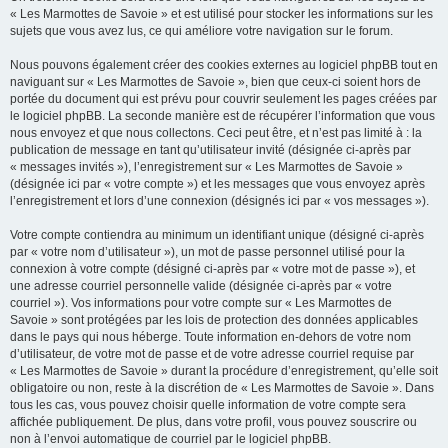
« Les Marmottes de Savoie » et est utilisé pour stocker les informations sur les
sujets que vous avez lus, ce qui améliore votre navigation sur le forum.
Nous pouvons également créer des cookies externes au logiciel phpBB tout en
naviguant sur « Les Marmottes de Savoie », bien que ceux-ci soient hors de
portée du document qui est prévu pour couvrir seulement les pages créées par
le logiciel phpBB. La seconde manière est de récupérer l’information que vous
nous envoyez et que nous collectons. Ceci peut être, et n’est pas limité à : la
publication de message en tant qu’utilisateur invité (désignée ci-après par
« messages invités »), l’enregistrement sur « Les Marmottes de Savoie »
(désignée ici par « votre compte ») et les messages que vous envoyez après
l’enregistrement et lors d’une connexion (désignés ici par « vos messages »).
Votre compte contiendra au minimum un identifiant unique (désigné ci-après
par « votre nom d’utilisateur »), un mot de passe personnel utilisé pour la
connexion à votre compte (désigné ci-après par « votre mot de passe »), et
une adresse courriel personnelle valide (désignée ci-après par « votre
courriel »). Vos informations pour votre compte sur « Les Marmottes de
Savoie » sont protégées par les lois de protection des données applicables
dans le pays qui nous héberge. Toute information en-dehors de votre nom
d’utilisateur, de votre mot de passe et de votre adresse courriel requise par
« Les Marmottes de Savoie » durant la procédure d’enregistrement, qu’elle soit
obligatoire ou non, reste à la discrétion de « Les Marmottes de Savoie ». Dans
tous les cas, vous pouvez choisir quelle information de votre compte sera
affichée publiquement. De plus, dans votre profil, vous pouvez souscrire ou
non à l’envoi automatique de courriel par le logiciel phpBB.