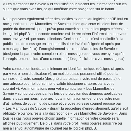
« Les Marmottes de Savoie » et est utilisé pour stocker les informations sur les
sujets que vous avez lus, ce qui améliore votre navigation sur le forum.
Nous pouvons également créer des cookies externes au logiciel phpBB tout en
naviguant sur « Les Marmottes de Savoie », bien que ceux-ci soient hors de
portée du document qui est prévu pour couvrir seulement les pages créées par
le logiciel phpBB. La seconde manière est de récupérer l’information que vous
nous envoyez et que nous collectons. Ceci peut être, et n’est pas limité à : la
publication de message en tant qu’utilisateur invité (désignée ci-après par
« messages invités »), l’enregistrement sur « Les Marmottes de Savoie »
(désignée ici par « votre compte ») et les messages que vous envoyez après
l’enregistrement et lors d’une connexion (désignés ici par « vos messages »).
Votre compte contiendra au minimum un identifiant unique (désigné ci-après
par « votre nom d’utilisateur »), un mot de passe personnel utilisé pour la
connexion à votre compte (désigné ci-après par « votre mot de passe »), et
une adresse courriel personnelle valide (désignée ci-après par « votre
courriel »). Vos informations pour votre compte sur « Les Marmottes de
Savoie » sont protégées par les lois de protection des données applicables
dans le pays qui nous héberge. Toute information en-dehors de votre nom
d’utilisateur, de votre mot de passe et de votre adresse courriel requise par
« Les Marmottes de Savoie » durant la procédure d’enregistrement, qu’elle soit
obligatoire ou non, reste à la discrétion de « Les Marmottes de Savoie ». Dans
tous les cas, vous pouvez choisir quelle information de votre compte sera
affichée publiquement. De plus, dans votre profil, vous pouvez souscrire ou
non à l’envoi automatique de courriel par le logiciel phpBB.