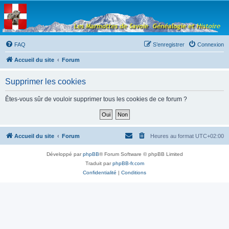
Les Marmottes de
Savoie
Forum d'entraide généalogique
FAQ
S’enregistrer
Connexion
Accueil du site
Forum
Supprimer les cookies
Êtes-vous sûr de vouloir supprimer tous les cookies de ce forum ?
Accueil du site
Forum
Heures au format
UTC+02:00
Développé par
phpBB
® Forum Software © phpBB Limited
Traduit par
phpBB-fr.com
Confidentialité
|
Conditions