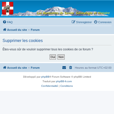
Les Marmottes de
Savoie
Forum d'entraide généalogique
FAQ
S’enregistrer
Connexion
Accueil du site
Forum
Supprimer les cookies
Êtes-vous sûr de vouloir supprimer tous les cookies de ce forum ?
Accueil du site
Forum
Heures au format
UTC+02:00
Développé par
phpBB
® Forum Software © phpBB Limited
Traduit par
phpBB-fr.com
Confidentialité
|
Conditions