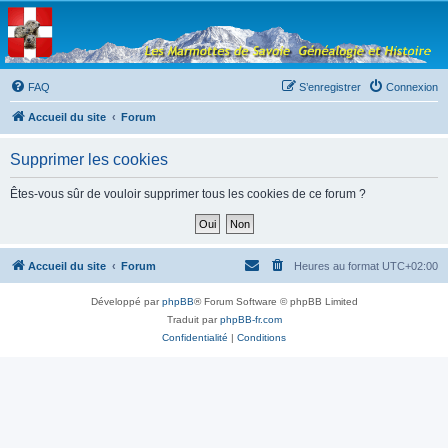
Les Marmottes de
Savoie
Forum d'entraide généalogique
FAQ
S’enregistrer
Connexion
Accueil du site
Forum
Supprimer les cookies
Êtes-vous sûr de vouloir supprimer tous les cookies de ce forum ?
Accueil du site
Forum
Heures au format
UTC+02:00
Développé par
phpBB
® Forum Software © phpBB Limited
Traduit par
phpBB-fr.com
Confidentialité
|
Conditions