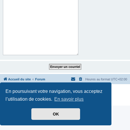
Accueil du site
Forum
Heures au format
UTC+02:00
Développé par
phpBB
® Forum Software © phpBB Limited
En poursuivant votre navigation, vous acceptez
Traduit par
phpBB-fr.com
l’utilisation de cookies.
En savoir plus
Confidentialité
|
Conditions
OK