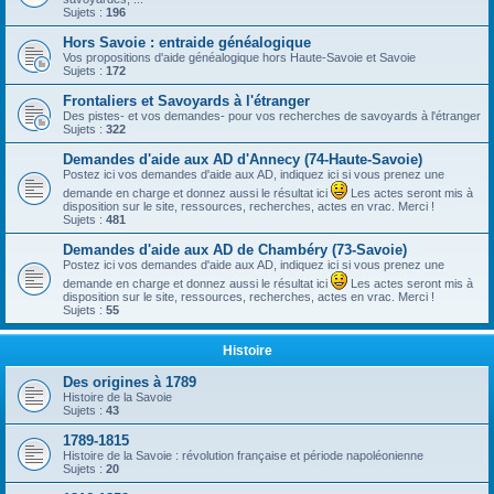
Sujets :
196
Hors Savoie : entraide généalogique
Vos propositions d'aide généalogique hors Haute-Savoie et Savoie
Sujets :
172
Frontaliers et Savoyards à l'étranger
Des pistes- et vos demandes- pour vos recherches de savoyards à l'étranger
Sujets :
322
Demandes d'aide aux AD d'Annecy (74-Haute-Savoie)
Postez ici vos demandes d'aide aux AD, indiquez ici si vous prenez une
demande en charge et donnez aussi le résultat ici
Les actes seront mis à
disposition sur le site, ressources, recherches, actes en vrac. Merci !
Sujets :
481
Demandes d'aide aux AD de Chambéry (73-Savoie)
Postez ici vos demandes d'aide aux AD, indiquez ici si vous prenez une
demande en charge et donnez aussi le résultat ici
Les actes seront mis à
disposition sur le site, ressources, recherches, actes en vrac. Merci !
Sujets :
55
Histoire
Des origines à 1789
Histoire de la Savoie
Sujets :
43
1789-1815
Histoire de la Savoie : révolution française et période napoléonienne
Sujets :
20