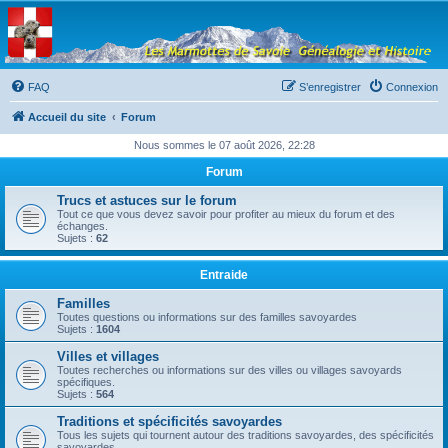
Les Marmottes de
Savoie
Forum d'entraide généalogique
FAQ
S’enregistrer
Connexion
Accueil du site
Forum
Nous sommes le 07 août 2026, 22:28
Forum
Trucs et astuces sur le forum
Tout ce que vous devez savoir pour profiter au mieux du forum et des
échanges.
Sujets :
62
Entraide
Familles
Toutes questions ou informations sur des familles savoyardes
Sujets :
1604
Villes et villages
Toutes recherches ou informations sur des villes ou villages savoyards
spécifiques.
Sujets :
564
Traditions et spécificités savoyardes
Tous les sujets qui tournent autour des traditions savoyardes, des spécificités
savoyardes, ...