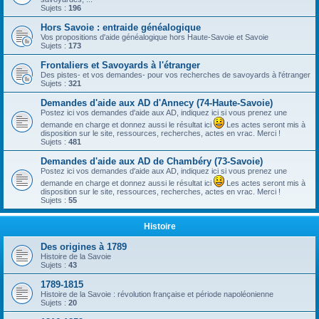
Sujets :
196
Hors Savoie : entraide généalogique
Vos propositions d'aide généalogique hors Haute-Savoie et Savoie
Sujets :
173
Frontaliers et Savoyards à l'étranger
Des pistes- et vos demandes- pour vos recherches de savoyards à l'étranger
Sujets :
321
Demandes d'aide aux AD d'Annecy (74-Haute-Savoie)
Postez ici vos demandes d'aide aux AD, indiquez ici si vous prenez une
demande en charge et donnez aussi le résultat ici
Les actes seront mis à
disposition sur le site, ressources, recherches, actes en vrac. Merci !
Sujets :
481
Demandes d'aide aux AD de Chambéry (73-Savoie)
Postez ici vos demandes d'aide aux AD, indiquez ici si vous prenez une
demande en charge et donnez aussi le résultat ici
Les actes seront mis à
disposition sur le site, ressources, recherches, actes en vrac. Merci !
Sujets :
55
Histoire
Des origines à 1789
Histoire de la Savoie
Sujets :
43
1789-1815
Histoire de la Savoie : révolution française et période napoléonienne
Sujets :
20