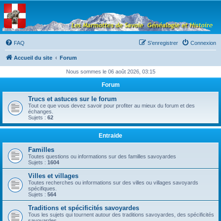
Les Marmottes de
Savoie
Forum d'entraide généalogique
FAQ
S’enregistrer
Connexion
Accueil du site
Forum
Nous sommes le 06 août 2026, 03:15
Forum
Trucs et astuces sur le forum
Tout ce que vous devez savoir pour profiter au mieux du forum et des
échanges.
Sujets :
62
Entraide
Familles
Toutes questions ou informations sur des familles savoyardes
Sujets :
1604
Villes et villages
Toutes recherches ou informations sur des villes ou villages savoyards
spécifiques.
Sujets :
564
Traditions et spécificités savoyardes
Tous les sujets qui tournent autour des traditions savoyardes, des spécificités
savoyardes, ...