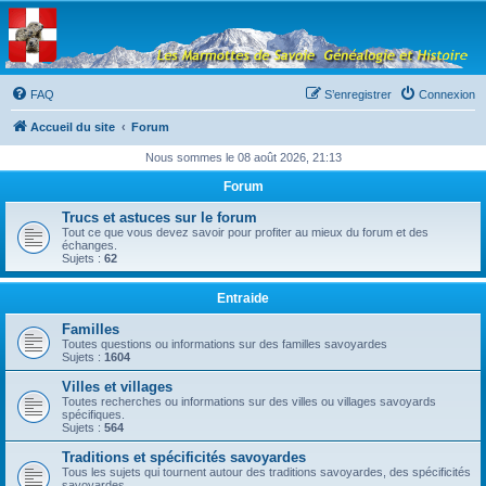
Les Marmottes de
Savoie
Forum d'entraide généalogique
FAQ
S’enregistrer
Connexion
Accueil du site
Forum
Nous sommes le 08 août 2026, 21:13
Forum
Trucs et astuces sur le forum
Tout ce que vous devez savoir pour profiter au mieux du forum et des
échanges.
Sujets :
62
Entraide
Familles
Toutes questions ou informations sur des familles savoyardes
Sujets :
1604
Villes et villages
Toutes recherches ou informations sur des villes ou villages savoyards
spécifiques.
Sujets :
564
Traditions et spécificités savoyardes
Tous les sujets qui tournent autour des traditions savoyardes, des spécificités
savoyardes, ...