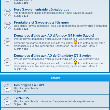
Sujets :
196
Hors Savoie : entraide généalogique
Vos propositions d'aide généalogique hors Haute-Savoie et Savoie
Sujets :
172
Frontaliers et Savoyards à l'étranger
Des pistes- et vos demandes- pour vos recherches de savoyards à l'étranger
Sujets :
323
Demandes d'aide aux AD d'Annecy (74-Haute-Savoie)
Postez ici vos demandes d'aide aux AD, indiquez ici si vous prenez une
demande en charge et donnez aussi le résultat ici
Les actes seront mis à
disposition sur le site, ressources, recherches, actes en vrac. Merci !
Sujets :
481
Demandes d'aide aux AD de Chambéry (73-Savoie)
Postez ici vos demandes d'aide aux AD, indiquez ici si vous prenez une
demande en charge et donnez aussi le résultat ici
Les actes seront mis à
disposition sur le site, ressources, recherches, actes en vrac. Merci !
Sujets :
55
Histoire
Des origines à 1789
Histoire de la Savoie
Sujets :
43
1789-1815
Histoire de la Savoie : révolution française et période napoléonienne
Sujets :
20