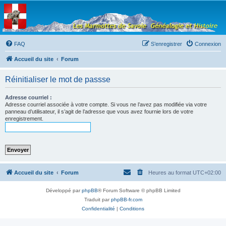
Les Marmottes de
Savoie
Forum d'entraide généalogique
FAQ
S’enregistrer
Connexion
Accueil du site
Forum
Réinitialiser le mot de passse
Adresse courriel :
Adresse courriel associée à votre compte. Si vous ne l’avez pas modifiée via votre
panneau d’utilisateur, il s’agit de l’adresse que vous avez fournie lors de votre
enregistrement.
Accueil du site
Forum
Heures au format
UTC+02:00
Développé par
phpBB
® Forum Software © phpBB Limited
Traduit par
phpBB-fr.com
Confidentialité
|
Conditions