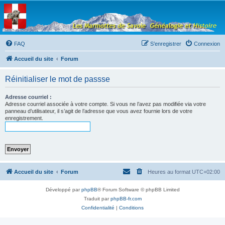
Les Marmottes de
Savoie
Forum d'entraide généalogique
FAQ
S’enregistrer
Connexion
Accueil du site
Forum
Réinitialiser le mot de passse
Adresse courriel :
Adresse courriel associée à votre compte. Si vous ne l’avez pas modifiée via votre
panneau d’utilisateur, il s’agit de l’adresse que vous avez fournie lors de votre
enregistrement.
Accueil du site
Forum
Heures au format
UTC+02:00
Développé par
phpBB
® Forum Software © phpBB Limited
Traduit par
phpBB-fr.com
Confidentialité
|
Conditions