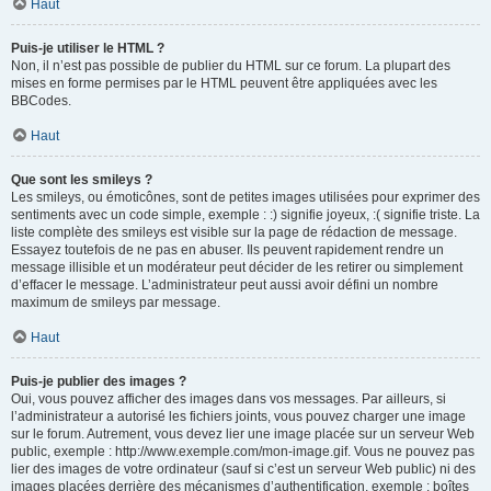
Haut
Puis-je utiliser le HTML ?
Non, il n’est pas possible de publier du HTML sur ce forum. La plupart des
mises en forme permises par le HTML peuvent être appliquées avec les
BBCodes.
Haut
Que sont les smileys ?
Les smileys, ou émoticônes, sont de petites images utilisées pour exprimer des
sentiments avec un code simple, exemple : :) signifie joyeux, :( signifie triste. La
liste complète des smileys est visible sur la page de rédaction de message.
Essayez toutefois de ne pas en abuser. Ils peuvent rapidement rendre un
message illisible et un modérateur peut décider de les retirer ou simplement
d’effacer le message. L’administrateur peut aussi avoir défini un nombre
maximum de smileys par message.
Haut
Puis-je publier des images ?
Oui, vous pouvez afficher des images dans vos messages. Par ailleurs, si
l’administrateur a autorisé les fichiers joints, vous pouvez charger une image
sur le forum. Autrement, vous devez lier une image placée sur un serveur Web
public, exemple : http://www.exemple.com/mon-image.gif. Vous ne pouvez pas
lier des images de votre ordinateur (sauf si c’est un serveur Web public) ni des
images placées derrière des mécanismes d’authentification, exemple : boîtes