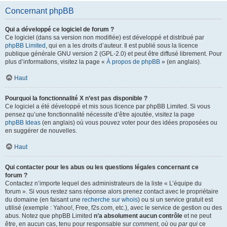
Concernant phpBB
Qui a développé ce logiciel de forum ?
Ce logiciel (dans sa version non modifiée) est développé et distribué par
phpBB Limited
, qui en a les droits d’auteur. Il est publié sous la licence
publique générale GNU version 2 (GPL-2.0) et peut être diffusé librement. Pour
plus d’informations, visitez la page «
À propos de phpBB
» (en anglais).
Haut
Pourquoi la fonctionnalité X n’est pas disponible ?
Ce logiciel a été développé et mis sous licence par phpBB Limited. Si vous
pensez qu’une fonctionnalité nécessite d’être ajoutée, visitez la page
phpBB Ideas
(en anglais) où vous pouvez voter pour des idées proposées ou
en suggérer de nouvelles.
Haut
Qui contacter pour les abus ou les questions légales concernant ce
forum ?
Contactez n’importe lequel des administrateurs de la liste « L’équipe du
forum ». Si vous restez sans réponse alors prenez contact avec le propriétaire
du domaine (en faisant une
recherche sur whois
) ou si un service gratuit est
utilisé (exemple : Yahoo!, Free, f2s.com, etc.), avec le service de gestion ou des
abus. Notez que phpBB Limited
n’a absolument aucun contrôle
et ne peut
être, en aucun cas, tenu pour responsable sur
comment
,
où
ou
par qui
ce