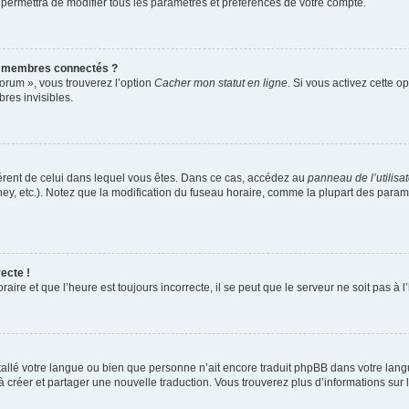
 permettra de modifier tous les paramètres et préférences de votre compte.
s membres connectés ?
forum », vous trouverez l’option
Cacher mon statut en ligne
. Si vous activez cette o
es invisibles.
ifférent de celui dans lequel vous êtes. Dans ce cas, accédez au
panneau de l’utilisa
ney, etc.). Notez que la modification du fuseau horaire, comme la plupart des para
ecte !
aire et que l’heure est toujours incorrecte, il se peut que le serveur ne soit pas à
installé votre langue ou bien que personne n’ait encore traduit phpBB dans votre l
s à créer et partager une nouvelle traduction. Vous trouverez plus d’informations sur l