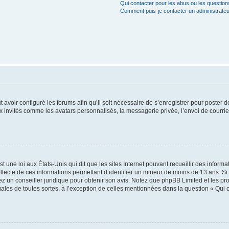
Qui contacter pour les abus ou les questio
Comment puis-je contacter un administrateu
t avoir configuré les forums afin qu’il soit nécessaire de s’enregistrer pour poster
x invités comme les avatars personnalisés, la messagerie privée, l’envoi de courri
t une loi aux États-Unis qui dit que les sites Internet pouvant recueillir des infor
ollecte de ces informations permettant d’identifier un mineur de moins de 13 ans. S
tez un conseiller juridique pour obtenir son avis. Notez que phpBB Limited et les pr
gales de toutes sortes, à l’exception de celles mentionnées dans la question « Qui