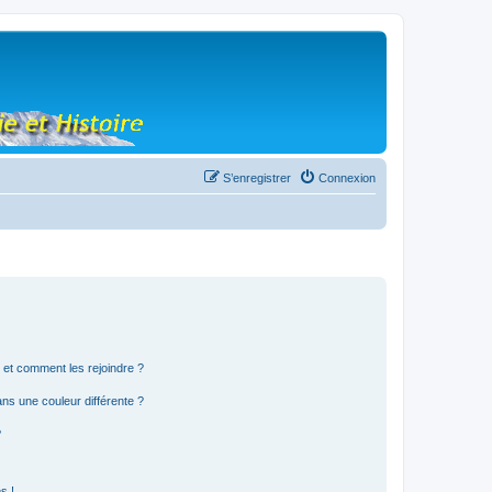
S’enregistrer
Connexion
s et comment les rejoindre ?
s une couleur différente ?
?
s !