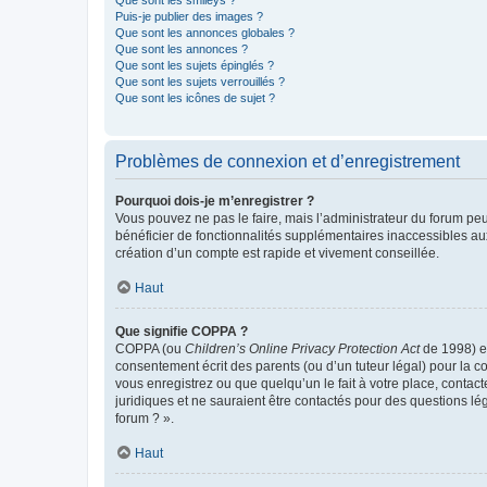
Que sont les smileys ?
Puis-je publier des images ?
Que sont les annonces globales ?
Que sont les annonces ?
Que sont les sujets épinglés ?
Que sont les sujets verrouillés ?
Que sont les icônes de sujet ?
Problèmes de connexion et d’enregistrement
Pourquoi dois-je m’enregistrer ?
Vous pouvez ne pas le faire, mais l’administrateur du forum peu
bénéficier de fonctionnalités supplémentaires inaccessibles au
création d’un compte est rapide et vivement conseillée.
Haut
Que signifie COPPA ?
COPPA (ou
Children’s Online Privacy Protection Act
de 1998) es
consentement écrit des parents (ou d’un tuteur légal) pour la c
vous enregistrez ou que quelqu’un le fait à votre place, contac
juridiques et ne sauraient être contactés pour des questions lé
forum ? ».
Haut