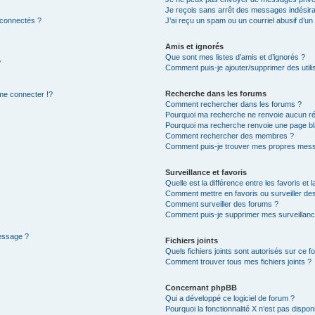
Je reçois sans arrêt des messages indésira
 connectés ?
J’ai reçu un spam ou un courriel abusif d’u
Amis et ignorés
Que sont mes listes d’amis et d’ignorés ?
?
Comment puis-je ajouter/supprimer des utilis
Recherche dans les forums
e connecter !?
Comment rechercher dans les forums ?
Pourquoi ma recherche ne renvoie aucun ré
Pourquoi ma recherche renvoie une page bl
Comment rechercher des membres ?
Comment puis-je trouver mes propres mess
Surveillance et favoris
Quelle est la différence entre les favoris et l
Comment mettre en favoris ou surveiller des
Comment surveiller des forums ?
Comment puis-je supprimer mes surveillanc
message ?
Fichiers joints
Quels fichiers joints sont autorisés sur ce f
Comment trouver tous mes fichiers joints ?
Concernant phpBB
Qui a développé ce logiciel de forum ?
Pourquoi la fonctionnalité X n’est pas dispon