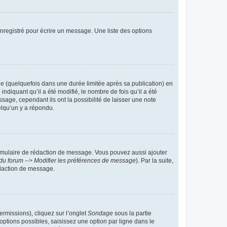
nregistré pour écrire un message. Une liste des options
 (quelquefois dans une durée limitée après sa publication) en
iquant qu’il a été modifié, le nombre de fois qu’il a été
sage, cependant ils ont la possibilité de laisser une note
elqu’un y a répondu.
rmulaire de rédaction de message. Vous pouvez aussi ajouter
du forum --> Modifier les préférences de message
). Par la suite,
daction de message.
ermissions), cliquez sur l’onglet
Sondage
sous la partie
ptions possibles, saisissez une option par ligne dans le