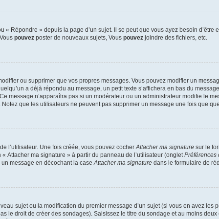
 « Répondre » depuis la page d’un sujet. Il se peut que vous ayez besoin d’être e
: Vous
pouvez
poster de nouveaux sujets, Vous
pouvez
joindre des fichiers, etc.
modifier ou supprimer que vos propres messages. Vous pouvez modifier un message
lqu’un a déjà répondu au message, un petit texte s’affichera en bas du message ind
n. Ce message n’apparaîtra pas si un modérateur ou un administrateur modifie le mes
ive. Notez que les utilisateurs ne peuvent pas supprimer un message une fois que qu
e l’utilisateur. Une fois créée, vous pouvez cocher
Attacher ma signature
sur le fo
 « Attacher ma signature » à partir du panneau de l’utilisateur (onglet
Préférences 
 à un message en décochant la case
Attacher ma signature
dans le formulaire de ré
ouveau sujet ou la modification du premier message d’un sujet (si vous en avez les p
 le droit de créer des sondages). Saisissez le titre du sondage et au moins deux o