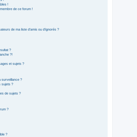
bles !
n membre de ce forum !
ateurs de ma liste d’amis ou d’ignorés ?
sultat ?
anche ?!
ages et sujets ?
a surveillance ?
 sujets ?
es de sujets ?
orum ?
ible ?