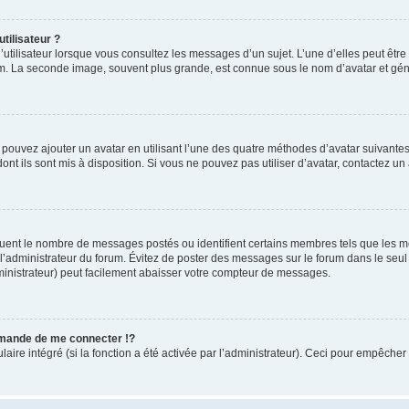
tilisateur ?
utilisateur lorsque vous consultez les messages d’un sujet. L’une d’elles peut êtr
rum. La seconde image, souvent plus grande, est connue sous le nom d’avatar et 
s pouvez ajouter un avatar en utilisant l’une des quatre méthodes d’avatar suivantes 
ont ils sont mis à disposition. Si vous ne pouvez pas utiliser d’avatar, contactez un
iquent le nombre de messages postés ou identifient certains membres tels que les 
ar l’administrateur du forum. Évitez de poster des messages sur le forum dans le seu
ministrateur) peut facilement abaisser votre compteur de messages.
mande de me connecter !?
re intégré (si la fonction a été activée par l’administrateur). Ceci pour empêcher l’u