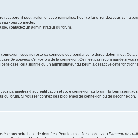
 récupéré, il peut facilement être réinitialisé. Pour ce faire, rendez vous sur la p
uveau vous connecter.
passe, contactez un administrateur du forum.
e connexion, vous ne resterez connecté que pendant une durée déterminée. Cela em
la case
Se souvenir de moi
lors de la connexion. Ce n’est pas recommandé si vous u
s cette case, cela signifie qu’un administrateur du forum a désactivé cette fonctionna
os paramètres d’authentification et votre connexion au forum. Ils fournissent aussi
teur du forum. Si vous rencontrez des problèmes de connexion ou de déconnexion, l
ockés dans notre base de données. Pour les modifier, accédez au
Panneau de l’util