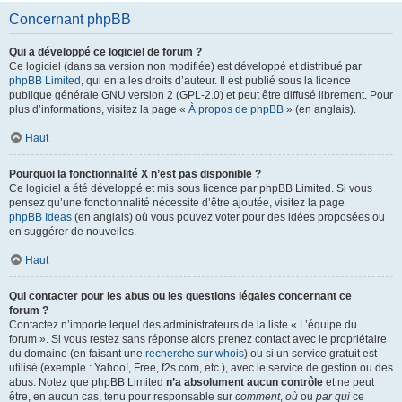
Concernant phpBB
Qui a développé ce logiciel de forum ?
Ce logiciel (dans sa version non modifiée) est développé et distribué par
phpBB Limited
, qui en a les droits d’auteur. Il est publié sous la licence
publique générale GNU version 2 (GPL-2.0) et peut être diffusé librement. Pour
plus d’informations, visitez la page «
À propos de phpBB
» (en anglais).
Haut
Pourquoi la fonctionnalité X n’est pas disponible ?
Ce logiciel a été développé et mis sous licence par phpBB Limited. Si vous
pensez qu’une fonctionnalité nécessite d’être ajoutée, visitez la page
phpBB Ideas
(en anglais) où vous pouvez voter pour des idées proposées ou
en suggérer de nouvelles.
Haut
Qui contacter pour les abus ou les questions légales concernant ce
forum ?
Contactez n’importe lequel des administrateurs de la liste « L’équipe du
forum ». Si vous restez sans réponse alors prenez contact avec le propriétaire
du domaine (en faisant une
recherche sur whois
) ou si un service gratuit est
utilisé (exemple : Yahoo!, Free, f2s.com, etc.), avec le service de gestion ou des
abus. Notez que phpBB Limited
n’a absolument aucun contrôle
et ne peut
être, en aucun cas, tenu pour responsable sur
comment
,
où
ou
par qui
ce