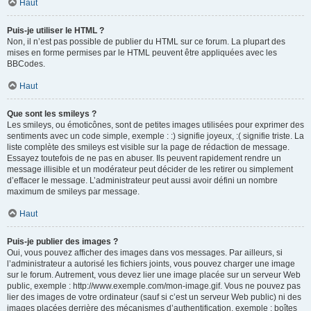
Haut
Puis-je utiliser le HTML ?
Non, il n’est pas possible de publier du HTML sur ce forum. La plupart des
mises en forme permises par le HTML peuvent être appliquées avec les
BBCodes.
Haut
Que sont les smileys ?
Les smileys, ou émoticônes, sont de petites images utilisées pour exprimer des
sentiments avec un code simple, exemple : :) signifie joyeux, :( signifie triste. La
liste complète des smileys est visible sur la page de rédaction de message.
Essayez toutefois de ne pas en abuser. Ils peuvent rapidement rendre un
message illisible et un modérateur peut décider de les retirer ou simplement
d’effacer le message. L’administrateur peut aussi avoir défini un nombre
maximum de smileys par message.
Haut
Puis-je publier des images ?
Oui, vous pouvez afficher des images dans vos messages. Par ailleurs, si
l’administrateur a autorisé les fichiers joints, vous pouvez charger une image
sur le forum. Autrement, vous devez lier une image placée sur un serveur Web
public, exemple : http://www.exemple.com/mon-image.gif. Vous ne pouvez pas
lier des images de votre ordinateur (sauf si c’est un serveur Web public) ni des
images placées derrière des mécanismes d’authentification, exemple : boîtes