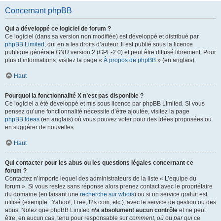
Concernant phpBB
Qui a développé ce logiciel de forum ?
Ce logiciel (dans sa version non modifiée) est développé et distribué par
phpBB Limited
, qui en a les droits d’auteur. Il est publié sous la licence
publique générale GNU version 2 (GPL-2.0) et peut être diffusé librement. Pour
plus d’informations, visitez la page «
À propos de phpBB
» (en anglais).
Haut
Pourquoi la fonctionnalité X n’est pas disponible ?
Ce logiciel a été développé et mis sous licence par phpBB Limited. Si vous
pensez qu’une fonctionnalité nécessite d’être ajoutée, visitez la page
phpBB Ideas
(en anglais) où vous pouvez voter pour des idées proposées ou
en suggérer de nouvelles.
Haut
Qui contacter pour les abus ou les questions légales concernant ce
forum ?
Contactez n’importe lequel des administrateurs de la liste « L’équipe du
forum ». Si vous restez sans réponse alors prenez contact avec le propriétaire
du domaine (en faisant une
recherche sur whois
) ou si un service gratuit est
utilisé (exemple : Yahoo!, Free, f2s.com, etc.), avec le service de gestion ou des
abus. Notez que phpBB Limited
n’a absolument aucun contrôle
et ne peut
être, en aucun cas, tenu pour responsable sur
comment
,
où
ou
par qui
ce