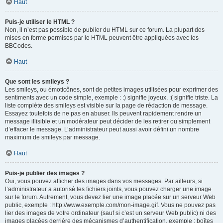
Haut
Puis-je utiliser le HTML ?
Non, il n’est pas possible de publier du HTML sur ce forum. La plupart des
mises en forme permises par le HTML peuvent être appliquées avec les
BBCodes.
Haut
Que sont les smileys ?
Les smileys, ou émoticônes, sont de petites images utilisées pour exprimer des
sentiments avec un code simple, exemple : :) signifie joyeux, :( signifie triste. La
liste complète des smileys est visible sur la page de rédaction de message.
Essayez toutefois de ne pas en abuser. Ils peuvent rapidement rendre un
message illisible et un modérateur peut décider de les retirer ou simplement
d’effacer le message. L’administrateur peut aussi avoir défini un nombre
maximum de smileys par message.
Haut
Puis-je publier des images ?
Oui, vous pouvez afficher des images dans vos messages. Par ailleurs, si
l’administrateur a autorisé les fichiers joints, vous pouvez charger une image
sur le forum. Autrement, vous devez lier une image placée sur un serveur Web
public, exemple : http://www.exemple.com/mon-image.gif. Vous ne pouvez pas
lier des images de votre ordinateur (sauf si c’est un serveur Web public) ni des
images placées derrière des mécanismes d’authentification, exemple : boîtes